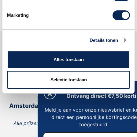
Oké
Marketing
Details tonen
Klantenservice
Alles toestaan
Dijkman Muziek
Selectie toestaan
Reviews
Ontvang direct €7,50 korti
Amsterdam
Meld je aan voor onze nieuwsbrief en kr
direct een persoonlijke kortingscode
Alle prijzen zijn inclusief 21% BTW, tenzij anders
toegestuurd!
vermeld.