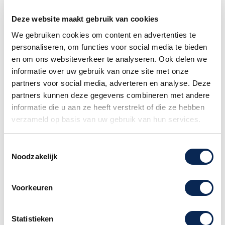
Deze website maakt gebruik van cookies
We gebruiken cookies om content en advertenties te
personaliseren, om functies voor social media te bieden
en om ons websiteverkeer te analyseren. Ook delen we
Clarke Original
Clarke Original Tin
informatie over uw gebruik van onze site met onze
Tinwhistle
Kazoo
partners voor social media, adverteren en analyse. Deze
Prijs
Prijs
€ 21,90
€ 11,90
partners kunnen deze gegevens combineren met andere
informatie die u aan ze heeft verstrekt of die ze hebben
verzameld op basis van uw gebruik van hun services.
Item 1-2 van 2 in totaal item(s)

Terug naar boven
Toestemmingsselectie
Noodzakelijk
Volg ons:
Voorkeuren
Mis geen enkele aanbieding en
Statistieken
abonneer u op onze nieuwsbrief!