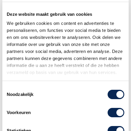
Deze website maakt gebruik van cookies
We gebruiken cookies om content en advertenties te
personaliseren, om functies voor social media te bieden
en om ons websiteverkeer te analyseren. Ook delen we
Carvin V3 3-Channel
informatie over uw gebruik van onze site met onze
100-Watt Tube Guitar
partners voor social media, adverteren en analyse. Deze
Amp Head
partners kunnen deze gegevens combineren met andere
Prijs
€ 1.250,00
informatie die u aan ze heeft verstrekt of die ze hebben
verzameld op basis van uw gebruik van hun services.
Item 1-1 van 1 in totaal item(s)

Terug naar boven
Toestemmingsselectie
Noodzakelijk
Volg ons:
Voorkeuren
Mis geen enkele aanbieding en
Statistieken