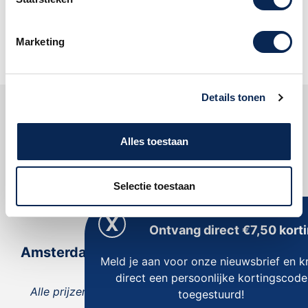
abonneer u op onze nieuwsbrief!
Oké
Marketing
Details tonen
Klantenservice
Alles toestaan
Dijkman Muziek
Selectie toestaan
Reviews
Ontvang direct €7,50 korti
Amsterdam
Meld je aan voor onze nieuwsbrief en kr
direct een persoonlijke kortingscode
Alle prijzen zijn inclusief 21% BTW, tenzij anders
toegestuurd!