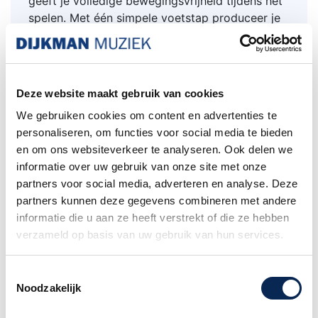
geeft je volledige bewegingsvrijheid tijdens het
spelen. Met één simpele voetstap produceer je
een strak, nauwkeurig ritme, zodat jij je volledig
kunt focussen op je instrument of zang. De
grote, gevoelige trigger reageert op elke
beweging en maakt dit pedaal een echte
Deze website maakt gebruik van cookies
gamechanger voor muzikanten die hun live- of
We gebruiken cookies om content en advertenties te
studiosound willen verrijken zonder extra
personaliseren, om functies voor social media te bieden
moeite.
en om ons websiteverkeer te analyseren. Ook delen we
Veelzijdige, ingebouwde sounds
informatie over uw gebruik van onze site met onze
partners voor social media, adverteren en analyse. Deze
Met maar liefst twaalf voorgeprogrammeerde
partners kunnen deze gegevens combineren met andere
kick-samples biedt de stompbox een
informatie die u aan ze heeft verstrekt of die ze hebben
verrassend breed palet aan ritmische
verzameld op basis van uw gebruik van hun services.
mogelijkheden. Van klassieke basdrums tot
elektronische klanken zoals de 808 Subkick, en
zelfs percussieve opties zoals de Doumbek
Toestemmingsselectie
Bass – je past moeiteloos elke beat aan je stijl,
Noodzakelijk
genre of mood aan. Ideaal voor solo-optredens