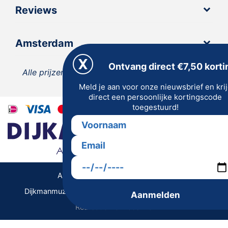
Reviews
Amsterdam
Ontvang direct €7,50 korti
Alle prijzen zijn inclusief 21% BTW, tenzij anders
Meld je aan voor onze nieuwsbrief en kri
vermeld.
direct een persoonlijke kortingscode
toegestuurd!
Algemene Voorwaarden | Privacy
Dijkmanmuziek 2026 © | Alle rechten voorbehouden
Aanmelden
Realisatie De Websmid