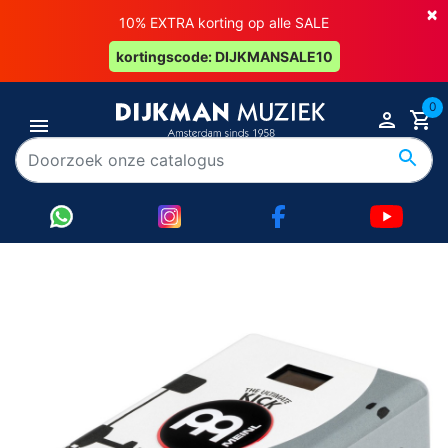
×
10% EXTRA korting op alle SALE
kortingscode: DIJKMANSALE10
0