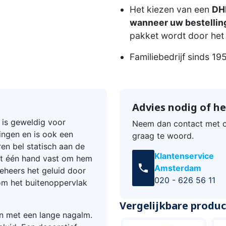
Het kiezen van een
DHL
wanneer uw bestelling
pakket wordt door het 
Familiebedrijf sinds 19
Advies nodig of he
 is geweldig voor
Neem dan contact met o
ingen en is ook een
graag te woord.
ren bel statisch aan de
Klantenservice
t één hand vast om hem
call
Amsterdam
eheers het geluid door
020 - 626 56 11
 om het buitenoppervlak
Vergelijkbare produ
on met een lange nagalm.