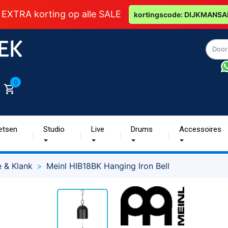
 EXTRA korting op alle SALE
kortingscode: DIJKMANSA
0
etsen
Studio
Live
Drums
Accessoires
e & Klank
Meinl HIB18BK Hanging Iron Bell