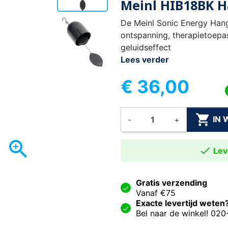
Meinl HIB18BK H
De Meinl Sonic Energy Hangi
ontspanning, therapietoepa
geluidseffect
Lees verder
€ 36,00

IN
-
+


Leve
Gratis verzending
Vanaf €75
Exacte levertijd weten
Bel naar de winkel! 02