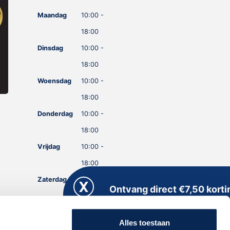
Maandag
10:00 -
18:00
Dinsdag
10:00 -
18:00
Woensdag
10:00 -
18:00
Donderdag
10:00 -
18:00
Vrijdag
10:00 -
18:00
Zaterdag
10:00 -
Ontvang direct €7,50 korti
18:00
Meld je aan voor onze nieuwsbrief en kri
Zondag
GESLOTEN
direct een persoonlijke kortingscode
Alles toestaan