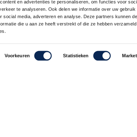
ontent en advertenties te personaliseren, om functies voor soci
Alle prijzen zijn inclusief 21% BTW, tenzij anders vermeld.
erkeer te analyseren. Ook delen we informatie over uw gebruik
or social media, adverteren en analyse. Deze partners kunnen 
ormatie die u aan ze heeft verstrekt of die ze hebben verzameld
es.
Voorkeuren
Statistieken
Market
ehouden
Realisatie De Websmid