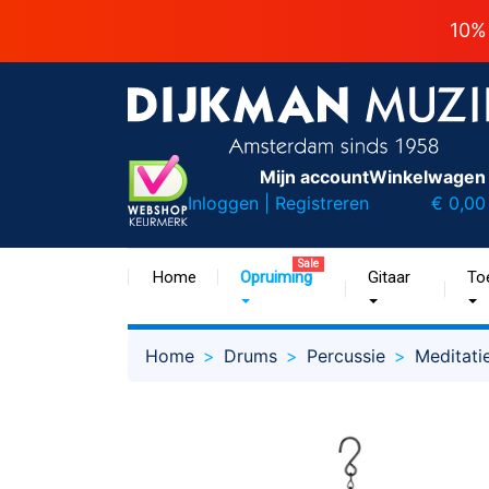
10%
Mijn account
Winkelwagen
Inloggen | Registreren
€ 0,00
Sale
Home
Opruiming
Gitaar
To
Home
Drums
Percussie
Meditati