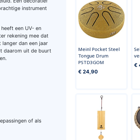
luid. Een decoratief
rachtige instrument
 heeft een UV- en
ter rekening mee dat
t langer dan een jaar
Meinl Pocket Steel
Se
nt daarom uit de buurt
Tongue Drum
ve
en.
PSTD3GOM
€ 
€ 24,90
oepassingen of als