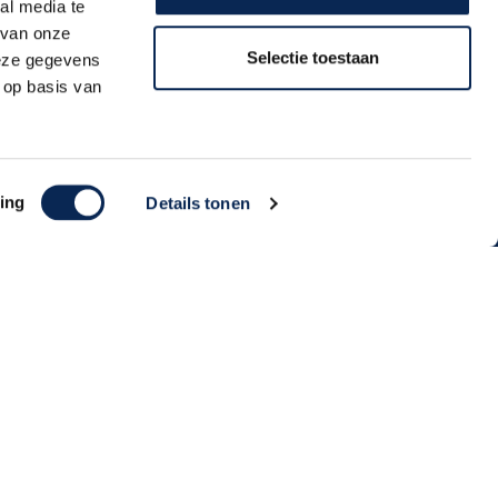
toegestuurd!
al media te
 van onze
Selectie toestaan
deze gegevens
 op basis van
Aanmelden
ing
Details tonen
Algemene Voorwaarden | Privacy