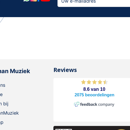
Reviews
man Muziek
ons
ie
 bij
anMuziek
ap