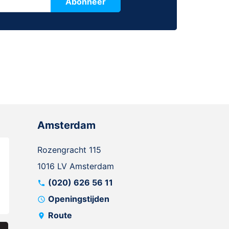
Abonneer
Amsterdam
Rozengracht 115
1016 LV Amsterdam
(020) 626 56 11
call
Openingstijden
schedule
Route
location_on