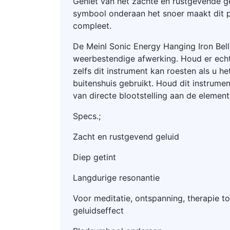
Geniet van het zachte en rustgevende ge
symbool onderaan het snoer maakt dit p
compleet.
De Meinl Sonic Energy Hanging Iron Bell
weerbestendige afwerking. Houd er ech
zelfs dit instrument kan roesten als u he
buitenshuis gebruikt. Houd dit instrume
van directe blootstelling aan de element
Specs.;
Zacht en rustgevend geluid
Diep getint
Langdurige resonantie
Voor meditatie, ontspanning, therapie t
geluidseffect