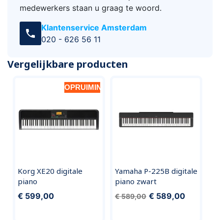
medewerkers staan u graag te woord.
Klantenservice Amsterdam
call
020 - 626 56 11
Vergelijkbare producten
OPRUIMING
Korg XE20 digitale
Yamaha P-225B digitale
piano
piano zwart
€ 599,00
€ 589,00
€ 589,00