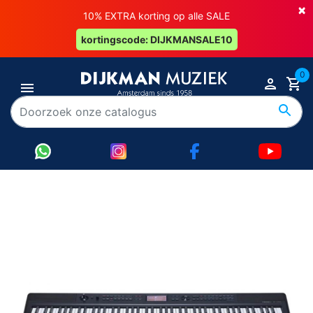
×
10% EXTRA korting op alle SALE
kortingscode: DIJKMANSALE10
0