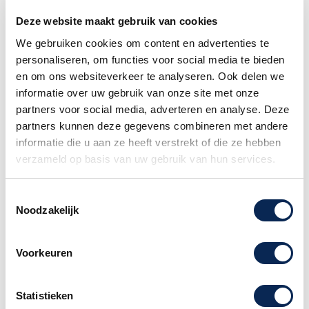
Beeldscherm: Full Dot Matrix LCD
Polyfonie: 256
Deze website maakt gebruik van cookies
Geluid: 750 geluiden + 50 gebruikers, Sound
We gebruiken cookies om content en advertenties te
Edit
personaliseren, om functies voor social media te bieden
Toetsenbord gedeelte: L (links), R1 (rechts 1), R2
en om ons websiteverkeer te analyseren. Ook delen we
(rechts 2)
informatie over uw gebruik van onze site met onze
DSP-effect: 32 Reverb + 64 Chorus, 24 IFX, 5
partners voor social media, adverteren en analyse. Deze
Master EQ, D.A.S (standaard aan)
partners kunnen deze gegevens combineren met andere
Part Effect: 13 Harmony + 4 Echo + 4 Tremolo
informatie die u aan ze heeft verstrekt of die ze hebben
+ 4 Trill, 6 basis arpeggio's
verzameld op basis van uw gebruik van hun services.
Akkoord: 39 akkoordtypen
Stijl: 280 stijlen + 50 uitbreidingsstijlen + 50
Toestemmingsselectie
gebruikers
Noodzakelijk
Stijl regeling: Start/Stop, Sync Start, Intro/Einde,
Main A/Fill A, Main B/Fill B, Main C/Fill C, Main
D/Fill D, Chord On/Off, Fade In/Out
Voorkeuren
Q.S.: 4 voor elke stijl
Song: 90 vooraf ingestelde songs + 50 les
Statistieken
songs + 5 gebruikers songs