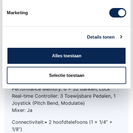
Song Control: Song Select, Start/Stop, Pause,
Fast Forward, Rewind, Section loop
Marketing
Song Recording: MIDI Recording, 16 tracks, 5
gebruikers songs (10.000 events per song)
Album: 50
Details tonen
Audio Recording: WAV (44.1KHz/16bit), MP3
(320kbps)
Audio Playback: WAV, MP3
Alles toestaan
Demo Song: 3
Tempo: 5 ~ 320
Toonhoogteaanpassing: Transpose (± 12),
Selectie toestaan
Octave (± 12), Tune (± 50)
Performance Memory: 6 x 32 banken, Lock
Real-time Controller: 3 Toewijsbare Pedalen, 1
Joystick (Pitch Bend, Modulatie)
Mixer: Ja
Connectiviteit:• 2 hoofdtelefoons (1 x 1/4” +
1/8”)