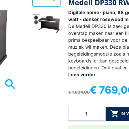
Medeli DP330 RW
Digitale home- piano, 88 
watt - donker rosewood me
De Medeli DP330 is zeer ge
overstap maken naar een kl
prima bespeelbaar voor de p
muziek wil maken. Deze pia
begeleidingsmodule zoals 
keyboards, er kan gespeeld
begeleidingen. Ook dual en
Lees verder

€ 769,0
€ 1.034,00

IN
-
+