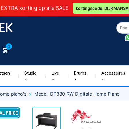
 EXTRA korting op alle SALE
kortingscode: DIJKMANSA
0
etsen
Studio
Live
Drums
Accessoires
ome piano's
Medeli DP330 RW Digitale Home Piano