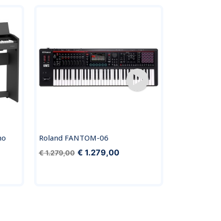
no
Roland FANTOM-06
Roland FP-3
KSC70WH on
€ 1.279,00
€ 1.279,00
KPD70WH pe
€ 819,00