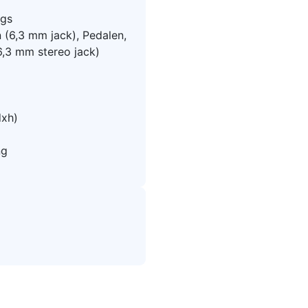
ngs
 (6,3 mm jack), Pedalen,
6,3 mm stereo jack)
dxh)
ng