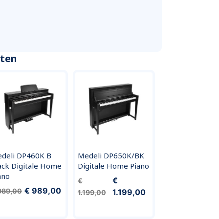
cten
deli DP460K B
Medeli DP650K/BK
ack Digitale Home
Digitale Home Piano
ano
€
€
€ 989,00
989,00
1.199,00
1.199,00