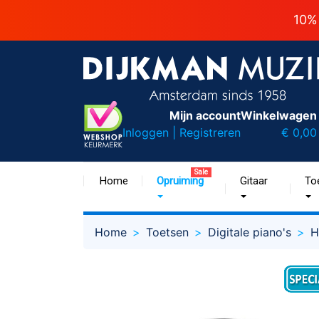
10%
Mijn account
Winkelwagen
Inloggen | Registreren
€ 0,00
Sale
Home
Opruiming
Gitaar
To
Home
Toetsen
Digitale piano's
H