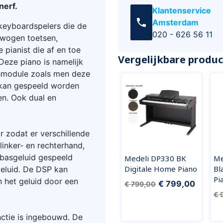
nerf.
Klantenservice
call
Amsterdam
keyboardspelers die de
020 - 626 56 11
ewogen toetsen,
 pianist die af en toe
Vergelijkbare produ
Deze piano is namelijk
smodule zoals men deze
 kan gespeeld worden
en. Ook dual en
ar zodat er verschillende
inker- en rechterhand,
 basgeluid gespeeld
Medeli DP330 BK
Me
Digitale Home Piano
Bl
eluid. De DSP kan
Pi
 het geluid door een
€ 799,00
€ 799,00
€ 
ctie is ingebouwd. De