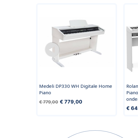
loog semi-
Medeli DP330 WH Digitale Home
Rola
Piano
Piano
onder
€ 779,00
€ 779,00
€ 64