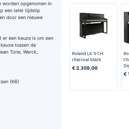
en worden opgenomen in
 een later tijdstip
gen door een nieuwe
at er een keuze is om een
s keuze tussen de
Mean Tone, Werck,
Roland LX-5 CH
Ro
charcoal black
Ch
Di
€ 2.359,00
€ 
tsen (K6)