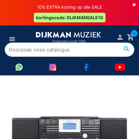
×
10% EXTRA korting op alle SALE
kortingscode: DIJKMANSALE10
0