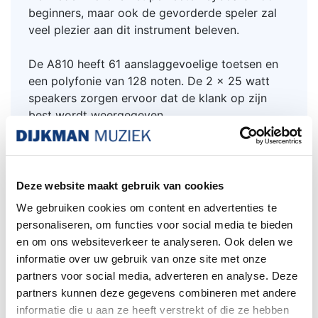
beginners, maar ook de gevorderde speler zal
veel plezier aan dit instrument beleven.
De A810 heeft 61 aanslaggevoelige toetsen en
een polyfonie van 128 noten. De 2 x 25 watt
speakers zorgen ervoor dat de klank op zijn
best wordt weergegeven.
1200 presets, inclusief 737 klanken (Voices) and
240 begeleidingen. Je kunt Songs gebruiken om
te oefenen, op te treden, of gewoon lekker te
spelen. Neem je eigen muziek op en speel het
Deze website maakt gebruik van cookies
later af, het is allemaal mogelijk..
We gebruiken cookies om content en advertenties te
personaliseren, om functies voor social media te bieden
Het is ook mogelijk de A810 te gebruiken als
en om ons websiteverkeer te analyseren. Ook delen we
aansturing voor DAW-software op een
informatie over uw gebruik van onze site met onze
computer, stuur de MIDI via de USB-aansluiting
partners voor social media, adverteren en analyse. Deze
direct naar de computer. heb je nog andere
partners kunnen deze gegevens combineren met andere
(oudere) MIDI-instrumenten of modules? Je kunt
informatie die u aan ze heeft verstrekt of die ze hebben