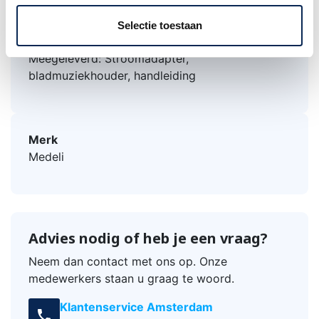
Speakers: 2 x 40 watt, 4 Ohm
Afmetingen: 970 x 390 x 160 mm (bxdxh)
Selectie toestaan
Gewicht: 9 kg
Meegeleverd: Stroomadapter,
bladmuziekhouder, handleiding
Merk
Medeli
Advies nodig of heb je een vraag?
Neem dan contact met ons op. Onze
medewerkers staan u graag te woord.
Klantenservice Amsterdam
call