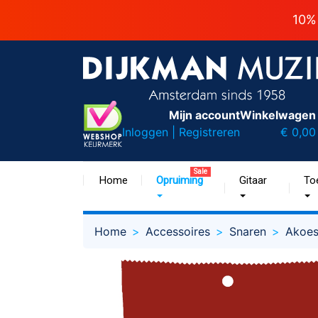
10%
Mijn account
Winkelwagen
Inloggen | Registreren
€ 0,00
Sale
Home
Opruiming
Gitaar
To
Home
Accessoires
Snaren
Akoes