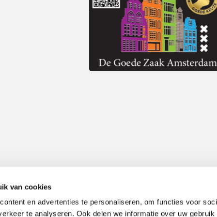
ik van cookies
ontent en advertenties te personaliseren, om functies voor soci
Alle prijzen zijn inclusief 21% BTW, tenzij anders vermeld.
erkeer te analyseren. Ook delen we informatie over uw gebruik