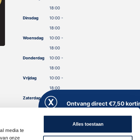
18:00
Dinsdag
10:00 -
18:00
Woensdag
10:00 -
18:00
Donderdag
10:00 -
18:00
Vrijdag
10:00 -
18:00
Zaterdag
10:00 -
Ontvang direct €7,50 korti
18:00
Meld je aan voor onze nieuwsbrief en kri
Zondag
GESLOTEN
direct een persoonlijke kortingscode
Alles toestaan
toegestuurd!
al media te
 van onze