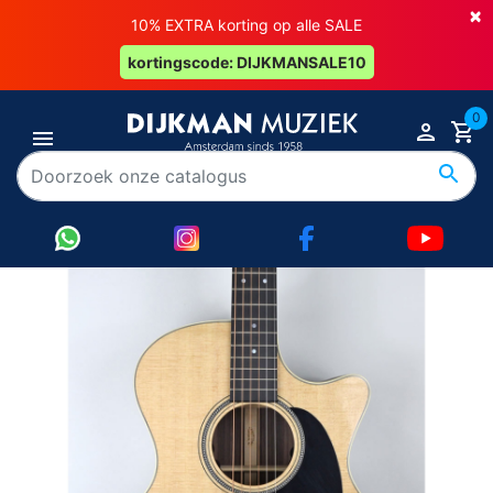
×
10% EXTRA korting op alle SALE
kortingscode: DIJKMANSALE10
0