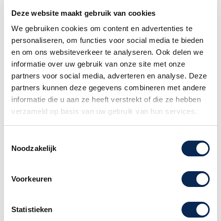
Deze website maakt gebruik van cookies
We gebruiken cookies om content en advertenties te
Martin GPC16E Rosewood, gemaakt
personaliseren, om functies voor social media te bieden
in Nazareth Pennsylvania, USA.
en om ons websiteverkeer te analyseren. Ook delen we
Dit nieuwe 16 Series Grand Performance
informatie over uw gebruik van onze site met onze
cutaway model is gemaakt met gesatineerd
partners voor social media, adverteren en analyse. Deze
Oost-Indisch palissander achter- en zijkanten
partners kunnen deze gegevens combineren met andere
voor resonant geluid met diepe bassen en rijke
informatie die u aan ze heeft verstrekt of die ze hebben
boventonen. Het bevat een Sitka sparren
verzameld op basis van uw gebruik van hun services.
gelakte top voor een gebalanceerde klank en
projectie en een high-performance taps
Toestemmingsselectie
toelopende hals voor gemakkelijke
Noodzakelijk
bespeelbaarheid op en neer de toets.
De GPC-16E Rosewood wordt geleverd met
Voorkeuren
Fishman® Matrix VT Enhance-elektronica voor
het makkelijk en goed uitversterken van de
gitaar.
Statistieken