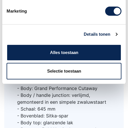
Kenmerken van de Martin GPC-16E
op een rij
Marketing
- Kop: Oost-Indisch palissander
- Stemmechanieken: open, nikkel finish,
Butterbean buttons
Details tonen
- Zadel: bot, 44,4 mm
- Hals: geselecteerd hout, donkere mahonie
Alles toestaan
afwerking
- achterkant hals: matte afwerking, vernis
- Halsprofiel: gemodificeerde laag ovaal
Selectie toestaan
- Toets: ebbenhout
- Aantal frets: 20
- Body: Grand Performance Cutaway
- Body / handle junction: verlijmd,
gemonteerd in een simpele zwaluwstaart
- Schaal: 645 mm
- Bovenblad: Sitka-spar
- Body top: glanzende lak