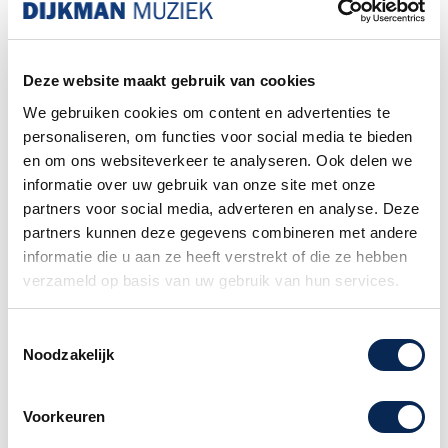
gitaar
bevat. Dit formaat pakket wordt door het
postpunt namelijk niet geaccepteerd.
Deze website maakt gebruik van cookies
Familiebedrijf sinds 1958
We gebruiken cookies om content en advertenties te
personaliseren, om functies voor social media te bieden
en om ons websiteverkeer te analyseren. Ook delen we
informatie over uw gebruik van onze site met onze
Martin Era MP540T Treated 12 - 54
partners voor social media, adverteren en analyse. Deze
De Martin Era snarensets hebben een
partners kunnen deze gegevens combineren met andere
flexibele kerndraad hebben voor een lagere
informatie die u aan ze heeft verstrekt of die ze hebben
spanning en een betere speelbaarheid.
Ze
verzameld op basis van uw gebruik van hun services.
hebben de gepatenteerde
Lifespan
anticorrosiebehandeling
en gaan
hierdoor
Toestemmingsselectie
langer mee
dan standaard snaren.
Noodzakelijk
De Martin Era snaren zijn ontworpen voor een
ongeëvenaarde klank en speelbaarheid en
Voorkeuren
zetten een nieuwe standaard voor wat een