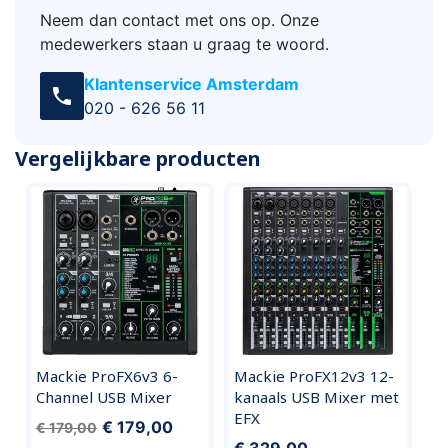
Neem dan contact met ons op. Onze
medewerkers staan u graag te woord.
Klantenservice Amsterdam
call
020 - 626 56 11
Vergelijkbare producten
Mackie ProFX6v3 6-
Mackie ProFX12v3 12-
Channel USB Mixer
kanaals USB Mixer met
EFX
€ 179,00
€ 179,00