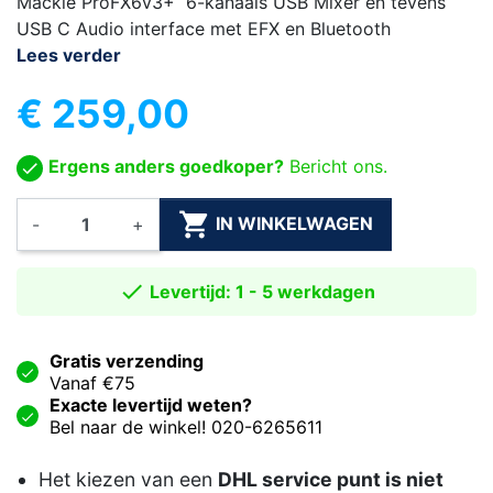
Mackie ProFX6v3+ 6-kanaals USB Mixer en tevens
USB C Audio interface met EFX en Bluetooth
Lees verder
€ 259,00
Ergens anders goedkoper?
Bericht ons.

IN WINKELWAGEN
-
+

Levertijd: 1 - 5 werkdagen
Gratis verzending
Vanaf €75
Exacte levertijd weten?
Bel naar de winkel! 020-6265611
Het kiezen van een
DHL service punt is niet