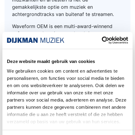
gemakkelijkste optie om muziek en
achtergrondtracks van buitenaf te streamen.
Waveform OEM is een multi-award-winnend
software workstation, met krachtige en
creatieve tools om de moderne muzikant te
inspireren.
In tegenstelling tot typische 'Lite'-versies, legt
Deze website maakt gebruik van cookies
het geen beperkingen op - u krijgt onbeperkte
track count, krachtige functies, compatibiliteit
We gebruiken cookies om content en advertenties te
met alle populaire plug-ins en efficiënte
personaliseren, om functies voor social media te bieden
prestaties op MacOS ®, Windows® en Linux ®
en om ons websiteverkeer te analyseren. Ook delen we
besturingssystemen.
informatie over uw gebruik van onze site met onze
partners voor social media, adverteren en analyse. Deze
Introductie van een verzameling van 16
partners kunnen deze gegevens combineren met andere
hedendaagse FX-plug-ins voor gebruik met elke
informatie die u aan ze heeft verstrekt of die ze hebben
DAW.
verzameld op basis van uw gebruik van hun services.
Deze plug-ins maken gebruik van de
allernieuwste algoritmen en