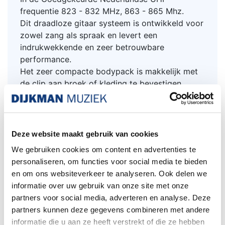
frequentie 823 - 832 MHz, 863 - 865 Mhz.
Dit draadloze gitaar systeem is ontwikkeld voor
zowel zang als spraak en levert een
indrukwekkende en zeer betrouwbare
performance.
Het zeer compacte bodypack is makkelijk met
de clip aan broek of kleding te bevestigen.
Dit nieuwe LD Systems U508 draadloos gitaar
systeem zal dus zelfs de meest verwende
proffesional bevallen.
Het zendvermogen is regelbaar 2mW,10mW, 30
Deze website maakt gebruik van cookies
mW waarmee een vrij bereik van over de 100
We gebruiken cookies om content en advertenties te
meter mogelijk is (afhankelijk van de omgeving).
personaliseren, om functies voor social media te bieden
In deze frequentie range zijn er maar liefst 12
en om ons websiteverkeer te analyseren. Ook delen we
systemen simultaan naast elkaar te gebruiken.
informatie over uw gebruik van onze site met onze
Dit True Diversity UHF draadloos systeem is
partners voor social media, adverteren en analyse. Deze
uigevoerd met een automatische scan funktie
partners kunnen deze gegevens combineren met andere
om gemakkelijk en snel de beste vrije frequentie
informatie die u aan ze heeft verstrekt of die ze hebben