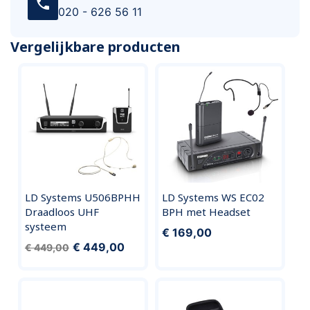
call
020 - 626 56 11
Vergelijkbare producten
LD Systems U506BPHH
LD Systems WS EC02
Draadloos UHF
BPH met Headset
systeem
€ 169,00
€ 449,00
€ 449,00