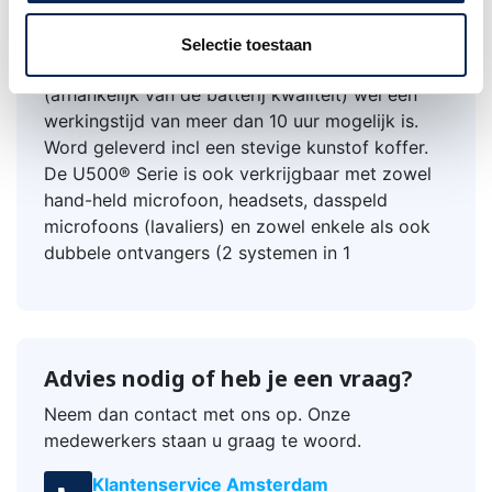
zuivere vervormingsvrije zend en ontvangst
zonder enige vorm van vertraging (Latency) .
Selectie toestaan
Het ultra lage stroomverbruik zorgt er voor dat
(afhankelijk van de batterij kwaliteit) wel een
werkingstijd van meer dan 10 uur mogelijk is.
Word geleverd incl een stevige kunstof koffer.
De U500® Serie is ook verkrijgbaar met zowel
hand-held microfoon, headsets, dasspeld
microfoons (lavaliers) en zowel enkele als ook
dubbele ontvangers (2 systemen in 1
Advies nodig of heb je een vraag?
Neem dan contact met ons op. Onze
medewerkers staan u graag te woord.
Klantenservice Amsterdam