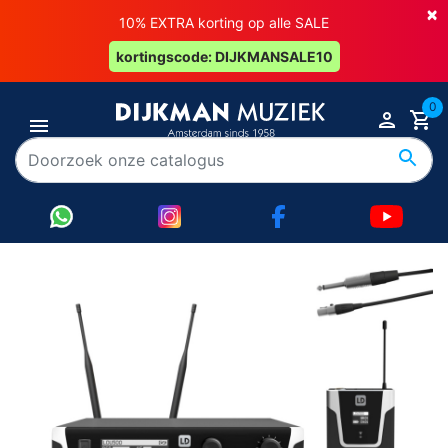
×
10% EXTRA korting op alle SALE
kortingscode: DIJKMANSALE10
0