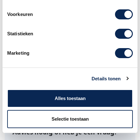
1000 W piekvermogen
Verticaal en horizontaal gebruik dankzij
Voorkeuren
coaxiaal ontwerp met roterende, BEM-
geoptimaliseerde cd-hoorn (patent
aangevraagd)
Statistieken
Hoorngeladen woofer 36 mm
dual tilt standbevestiging met 0° en 5°
kantelhoek,
Marketing
55° monitorhoek met stevige standaard
6 x M10 vliegpunten
Schokbestendig...
Details tonen
Alles toestaan
Selectie toestaan
Advies nodig of heb je een vraag?