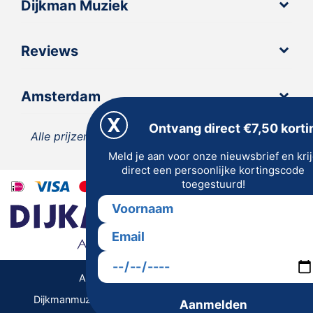
Dijkman Muziek
Reviews
Amsterdam
Ontvang direct €7,50 korti
Alle prijzen zijn inclusief 21% BTW, tenzij anders
Meld je aan voor onze nieuwsbrief en kri
vermeld.
direct een persoonlijke kortingscode
toegestuurd!
Algemene Voorwaarden | Privacy
Dijkmanmuziek 2026 © | Alle rechten voorbehouden
Aanmelden