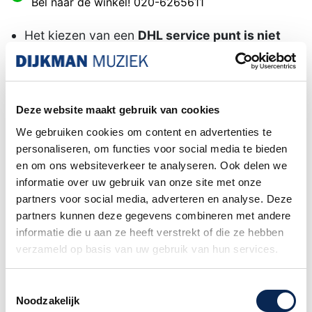
Bel naar de winkel! 020-6265611
Het kiezen van een
DHL service punt is niet
mogelijk wanneer uw bestelling een piano of
gitaar
bevat. Dit formaat pakket wordt door het
postpunt namelijk niet geaccepteerd.
Deze website maakt gebruik van cookies
Familiebedrijf sinds 1958
We gebruiken cookies om content en advertenties te
personaliseren, om functies voor social media te bieden
en om ons websiteverkeer te analyseren. Ook delen we
informatie over uw gebruik van onze site met onze
LD Systems ICOA 15 Passieve
partners voor social media, adverteren en analyse. Deze
coaxiale full range PA luidspreker.
partners kunnen deze gegevens combineren met andere
Een echte allrounder voor full-range,
informatie die u aan ze heeft verstrekt of die ze hebben
satelliet- en monitortoepassingen en
verzameld op basis van uw gebruik van hun services.
vaste installaties.
Toestemmingsselectie
Passieve luidspreker met 125 dB max. SPL en
Noodzakelijk