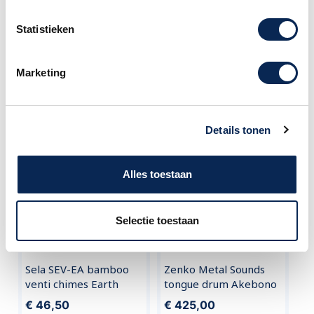
Neem dan contact met ons op. Onze
Statistieken
medewerkers staan u graag te woord.
Klantenservice Amsterdam
call
Marketing
020 - 626 56 11
Vergelijkbare producten
Details tonen
Alles toestaan
Selectie toestaan
Sela SEV-EA bamboo
Zenko Metal Sounds
venti chimes Earth
tongue drum Akebono
€ 46,50
€ 425,00