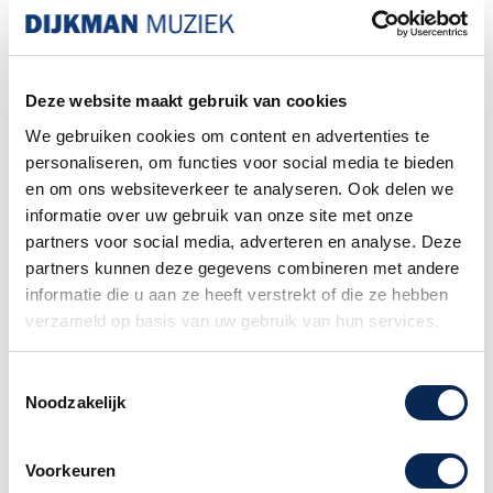
gitaar
bevat. Dit formaat pakket wordt door het
postpunt namelijk niet geaccepteerd.
Familiebedrijf sinds 1958
Deze website maakt gebruik van cookies
We gebruiken cookies om content en advertenties te
personaliseren, om functies voor social media te bieden
Latin Percussion LP468 Cluster
en om ons websiteverkeer te analyseren. Ook delen we
Chimes 12 Bars
informatie over uw gebruik van onze site met onze
partners voor social media, adverteren en analyse. Deze
LP Cluster Chimes bieden een geweldig mooie
partners kunnen deze gegevens combineren met andere
klank in een klein pakket. Het heeft 12
informatie die u aan ze heeft verstrekt of die ze hebben
aluminium klankstaven.
verzameld op basis van uw gebruik van hun services.
Met een handige ringhanger voor eenvoudige
montage of om vast te houden.
Toestemmingsselectie
Noodzakelijk
Voorkeuren
Advies nodig of heb je een vraag?