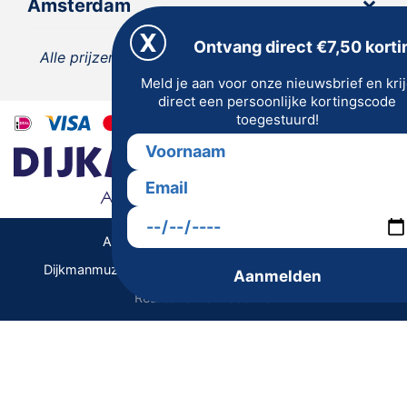
Amsterdam
Ontvang direct €7,50 korti
Alle prijzen zijn inclusief 21% BTW, tenzij anders
Meld je aan voor onze nieuwsbrief en kri
vermeld.
direct een persoonlijke kortingscode
toegestuurd!
Algemene Voorwaarden | Privacy
Dijkmanmuziek 2026 © | Alle rechten voorbehouden
Aanmelden
Realisatie De Websmid