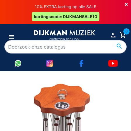
×
10% EXTRA korting op alle SALE
kortingscode: DIJKMANSALE10
0