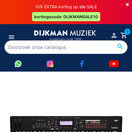
×
10% EXTRA korting op alle SALE
kortingscode: DIJKMANSALE10
0