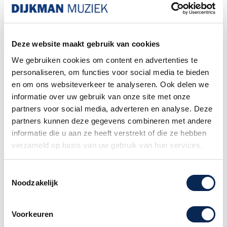
en in staat te werken op batterijen behoudt,
breidt dit nieuwe model de sounds en
functionaliteit van de KROSS gigantisch uit.
Aanvullend op de meer dan duizend
Deze website maakt gebruik van cookies
voorgeprogrammeerde sounds is er een PCM-
We gebruiken cookies om content en advertenties te
geheugenuitbreiding toegevoegd. Eveneens
personaliseren, om functies voor social media te bieden
nieuw is de pad sampler die volwaardige
en om ons websiteverkeer te analyseren. Ook delen we
sampling mogelijk maakt en de functionaliteit
informatie over uw gebruik van onze site met onze
van een USB-audio/MIDI-interface. De
partners voor social media, adverteren en analyse. Deze
kleurstelling is zelfs nóg hipper en de
partners kunnen deze gegevens combineren met andere
gebruikersinterface maakt zelfs voor beginners
informatie die u aan ze heeft verstrekt of die ze hebben
intuïtieve bediening mogelijk.
verzameld op basis van uw gebruik van hun services.
Kies moeiteloos het geluid dat je wilt bespelen,
Toestemmingsselectie
modelleer dit naar je fantasie, sample een
Noodzakelijk
geluid, creëer frases en ritmes, neem je vocalen
of je gitaar op, neem de KROSS 2 mee op het
podium en perform. Wat je artistieke invalshoek
Voorkeuren
ook is, jij kunt het laten gebeuren.