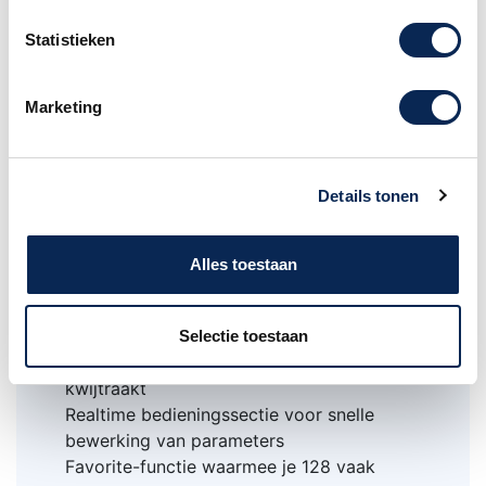
Kenmerken van de Kross 2 op een rij;
Statistieken
Een royale selectie van meer dan 1.000
voorgeprogrammeerde sounds
Marketing
128MB aan PCM-geheugenuitbreiding
ingebouwd en ondersteuning van optionele
libraries
Details tonen
De rijke, expressieve kracht van de EDS-i
sound engine en een royale selectie effecten
met 134 types
Alles toestaan
Uitmuntende samplefunctionaliteit en 16
samplepads
De lay-out van het bedieningspaneel biedt
Selectie toestaan
toegang tot functies zonder dat je de weg
kwijtraakt
Realtime bedieningssectie voor snelle
bewerking van parameters
Favorite-functie waarmee je 128 vaak