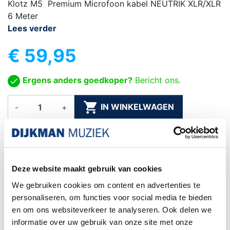
Klotz M5 Premium Microfoon kabel NEUTRIK XLR/XLR
6 Meter
Lees verder
€ 59,95
Ergens anders goedkoper?
Bericht ons.

IN WINKELWAGEN
-
+

Levertijd: 1 - 5 werkdagen
Deze website maakt gebruik van cookies
Gratis verzending
Vanaf €75
We gebruiken cookies om content en advertenties te
Exacte levertijd weten?
personaliseren, om functies voor social media te bieden
Bel naar de winkel! 020-6265611
en om ons websiteverkeer te analyseren. Ook delen we
informatie over uw gebruik van onze site met onze
Het kiezen van een
DHL service punt is niet