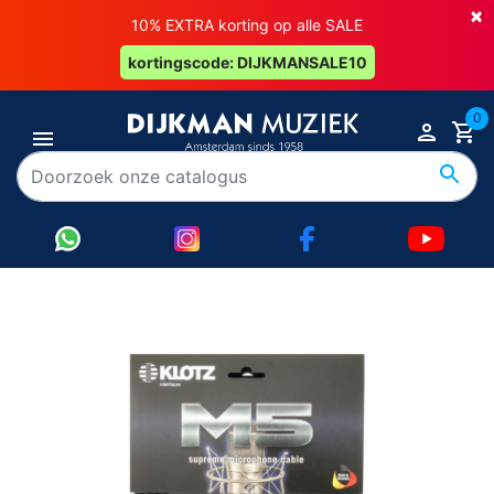
×
10% EXTRA korting op alle SALE
kortingscode: DIJKMANSALE10
0