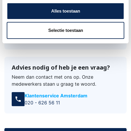
bescherming
Alles toestaan
Verliesloze transmissie
Ultralage capaciteit van 55 pF/m
Neutrik XLR-connectoren hebben vergulde
Selectie toestaan
contacten
Advies nodig of heb je een vraag?
Neem dan contact met ons op. Onze
medewerkers staan u graag te woord.
Klantenservice Amsterdam
call
020 - 626 56 11