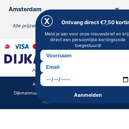
Amsterdam
Ontvang direct €7,50 korti
Alle prijzen zijn inclusief 21% BTW, tenzij anders
Meld je aan voor onze nieuwsbrief en kri
vermeld.
direct een persoonlijke kortingscode
toegestuurd!
Algemene Voorwaarden | Privacy
Dijkmanmuziek 2026 © | Alle rechten voorbehouden
Aanmelden
Realisatie De Websmid