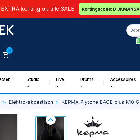
 EXTRA korting op alle SALE
kortingscode: DIJKMANSA
0
etsen
Studio
Live
Drums
Accessoires
g
Elektro-akoestisch
KEPMA Plytone EACE plus K10 Gr
