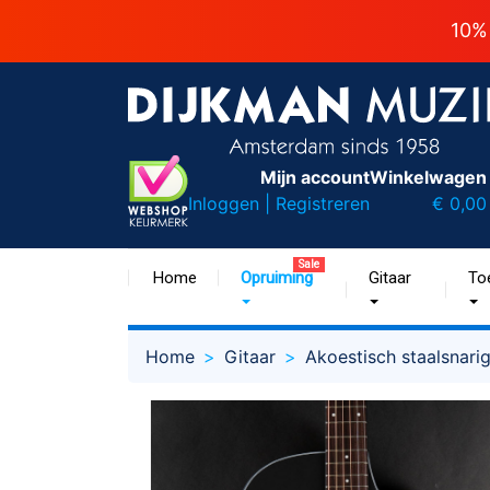
10%
Mijn account
Winkelwagen
Inloggen | Registreren
€ 0,00
Sale
Home
Opruiming
Gitaar
To
Home
Gitaar
Akoestisch staalsnari