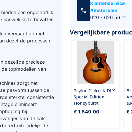
Klantenservice
call
Amsterdam
bieden een ongelooflijk
020 - 626 56 11
e nauwelijks te bevatten
Vergelijkbare produ
den vervaardigd met
an dezelfde processen
n dezelfde precieze
r de topmodellen van
chines zorgt het
cte pasvorm tussen de
Taylor 214ce-K DLX
Br
Special Edition
Ap
de sterkte, consistentie
Honeyburst
au
ontage elimineert
ophoping bij
€ 1.849,00
€ 
ervangen van de hals
betert uiteindelijk de