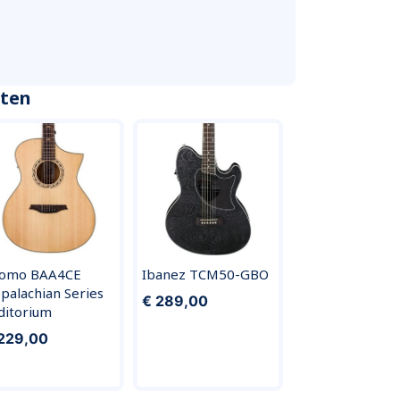
cten
omo BAA4CE
Ibanez TCM50-GBO
palachian Series
€ 289,00
ditorium
229,00