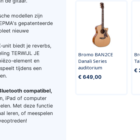
n de gitaar.
che modellen zijn
KEPMA's gepatenteerde
pleet nieuwe
unit biedt je reverbs,
eling TERWIJL JE
Bromo BAN2CE
Br
 piëzo-element en
Danali Series
Ta
auditorium
speelt tijdens een
€ 
en.
€ 649,00
Bluetooth compatibel,
n, iPad of computer
pelen. Met deze functie
aal leren, of meespelen
iveoptreden!