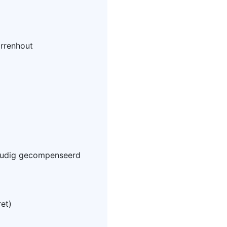
rrenhout
voudig gecompenseerd
ret)