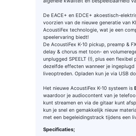
algehele kwaliteit en bespeelbaarheid va
De EACE+ en EDCE+ akoestisch-elektris
voorzien van de nieuwe generatie van 
AcoustiFex technologie, wat je een com
speelervaring biedt!
De AcoustiFex K-10 pickup, preamp & FX-
delay & chorus met toon- en volumereg
unplugged SPEELT (!), plus een flexibel
dezelfde effecten wanneer je ingeplugd 
liveoptreden. Opladen kun je via USB do
Het nieuwe AcoustiFex K-10 systeem is
waardoor je audiocontent van je telefoo
kunt streamen en via de gitaar kunt afs
kun je snel en gemakkelijk nieuw materi
met een begeleidingstrack tijdens een l
Specificaties;