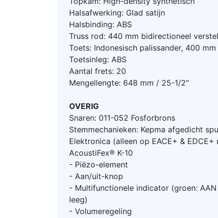
Topkam: High-density synthetisch
Halsafwerking: Glad satijn
Halsbinding: ABS
Truss rod: 440 mm bidirectioneel verstel
Toets: Indonesisch palissander, 400 mm 
Toetsinleg: ABS
Aantal frets: 20
Mengellengte: 648 mm / 25-1/2"
OVERIG
Snaren: 011-052 Fosforbrons
Stemmechanieken: Kepma afgedicht spui
Elektronica (alleen op EACE+ & EDCE+ 
AcoustiFex® K-10
- Piëzo-element
- Aan/uit-knop
- Multifunctionele indicator (groen: AAN /
leeg)
- Volumeregeling