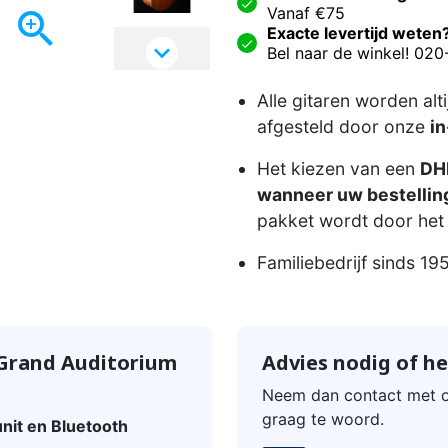
Vanaf €75

Exacte levertijd weten

Bel naar de winkel! 02
Alle gitaren worden alt
afgesteld door onze
in
Het kiezen van een
DHL
wanneer uw bestelling
pakket wordt door het 
Familiebedrijf sinds 19
 Grand Auditorium
Advies nodig of he
Neem dan contact met o
graag te woord.
nit en Bluetooth