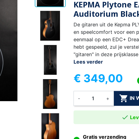
KEPMA Plytone E
Auditorium Blac
De gitaren uit de Kepma PL
en speelcomfort voor een pri
eenmaal op een EDC+ Drea
hebt gespeeld, zul je verste
"gitaren" in deze prijsklass
Lees verder
€ 349,00

IN
-
+

Leve
Gratis verzending