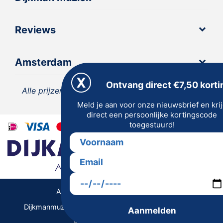
Reviews
Amsterdam
Ontvang direct €7,50 korti
Alle prijzen zijn inclusief 21% BTW, tenzij anders
Meld je aan voor onze nieuwsbrief en kri
vermeld.
direct een persoonlijke kortingscode
toegestuurd!
Algemene Voorwaarden | Privacy
Dijkmanmuziek 2026 © | Alle rechten voorbehouden
Aanmelden
Realisatie De Websmid