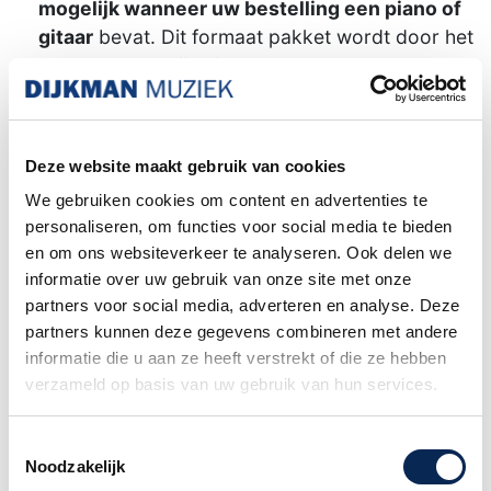
mogelijk wanneer uw bestelling een piano of
gitaar
bevat. Dit formaat pakket wordt door het
postpunt namelijk niet geaccepteerd.
Familiebedrijf sinds 1958
Deze website maakt gebruik van cookies
We gebruiken cookies om content en advertenties te
JHS 3 Series Octave Reverb
personaliseren, om functies voor social media te bieden
en om ons websiteverkeer te analyseren. Ook delen we
De JHS Pedals 3 Series Octave Reverb biedt de
informatie over uw gebruik van onze site met onze
mogelijkheid om een hoge of een lage octaaf
partners voor social media, adverteren en analyse. Deze
toe te voegen aan het reverb signaal. Hierdoor
partners kunnen deze gegevens combineren met andere
kun je een glinsterend of een dieper, ruimtelijk
informatie die u aan ze heeft verstrekt of die ze hebben
geluid bereiken. Elk 3 Series pedaal is gemaakt
verzameld op basis van uw gebruik van hun services.
door JHS Pedals in Kansas City, MO, met behulp
van hoogwaardige onderdelen,
Toestemmingsselectie
kwaliteitscontrole en aandacht voor elk detail.
Noodzakelijk
Elk pedaal heeft drie eenvoudige knoppen en