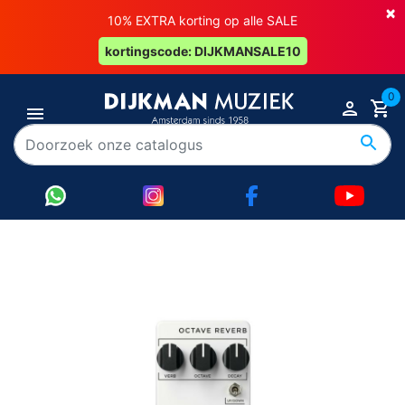
×
10% EXTRA korting op alle SALE
kortingscode: DIJKMANSALE10
0