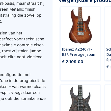
Vergelijkbare produ
ankbasis, maar straalt hij
reen Metallic finish
tstraling die zowel op
t.
zien van het
perfect voor technische
maximale controle eisen.
Ibanez AZ2407F-
Sc
 roestvrijstalen jumbo
BSR Prestige Japan
Da
oelt elke noot vloeiend
Sp
€ 2.199,00
€ 
configuratie met
Zone in de brug biedt de
ken – van warme cleans
l-split voegt daar een
r je ook die sprankelende