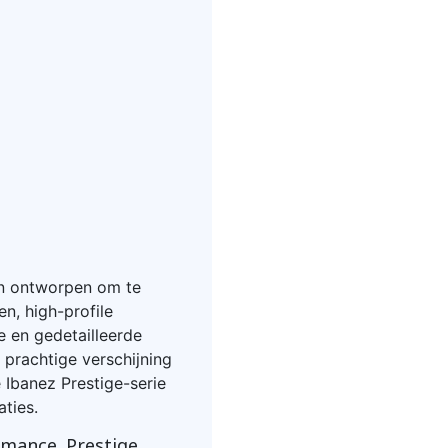
ijn ontworpen om te
n, high-profile
e en gedetailleerde
 prachtige verschijning
Ibanez Prestige-serie
ties.
mance. Prestige