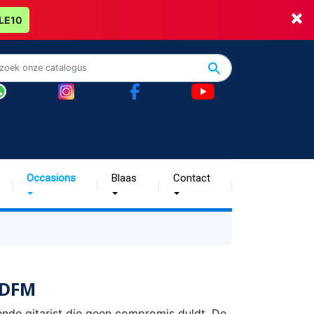
×
LE10
Occasions
Blaas
Contact
-DFM
nde gitarist die geen compromis duldt. De