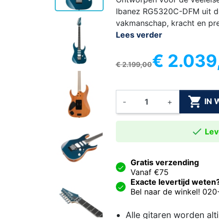
Ibanez RG5320C-DFM uit de
vakmanschap, kracht en pr
Lees verder
€ 2.039
€ 2.199,00

IN
-
+

Leve
Gratis verzending
Vanaf €75
Exacte levertijd weten
Bel naar de winkel! 02
Alle gitaren worden alt