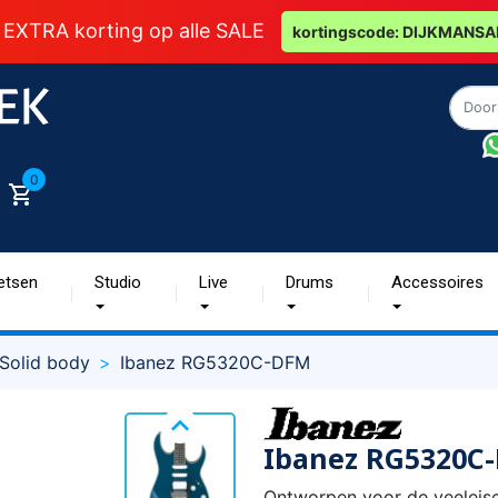
 EXTRA korting op alle SALE
kortingscode: DIJKMANSA
0
etsen
Studio
Live
Drums
Accessoires
Solid body
Ibanez RG5320C-DFM

Ibanez RG5320C
Ontworpen voor de veeleise