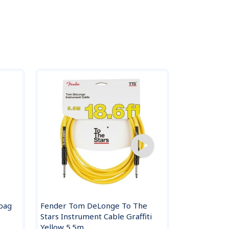
bag
Fender Tom DeLonge To The
EBS PCF-DL1
Stars Instrument Cable Graffiti
kabel
Yellow 5.5m