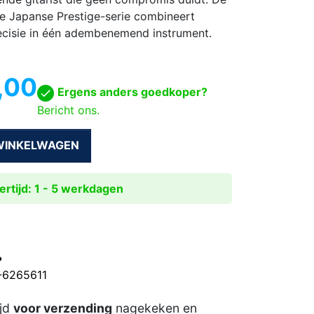
 Japanse Prestige-serie combineert
ecisie in één adembenemend instrument.
,00
Ergens anders goedkoper?
Bericht ons.
 WINKELWAGEN
rtijd: 1 - 5 werkdagen
?
0-6265611
ijd
voor verzending
nagekeken en