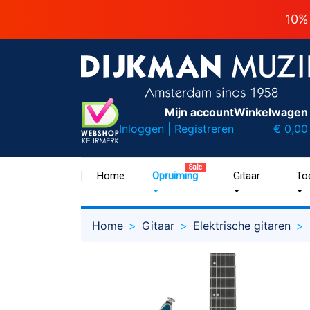
10%
Mijn account
Winkelwagen
Inloggen | Registreren
€ 0,00
Sale
Home
Opruiming
Gitaar
To
Home
Gitaar
Elektrische gitaren