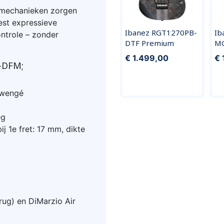
mmechanieken zorgen
eest expressieve
Ibanez RGT1270PB-
Ib
ontrole – zonder
DTF Premium
MG
€ 1.499,00
€ 
-DFM;
 wengé
eg
j 1e fret: 17 mm, dikte
ug) en DiMarzio Air