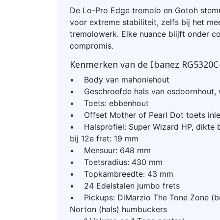
De Lo-Pro Edge tremolo en Gotoh ste
voor extreme stabiliteit, zelfs bij het m
tremolowerk. Elke nuance blijft onder c
compromis.
Kenmerken van de Ibanez RG5320C
• Body van mahoniehout
• Geschroefde hals van esdoornhout,
• Toets: ebbenhout
• Offset Mother of Pearl Dot toets inl
• Halsprofiel: Super Wizard HP, dikte bi
bij 12e fret: 19 mm
• Mensuur: 648 mm
• Toetsradius: 430 mm
• Topkambreedte: 43 mm
• 24 Edelstalen jumbo frets
• Pickups: DiMarzio The Tone Zone (br
Norton (hals) humbuckers