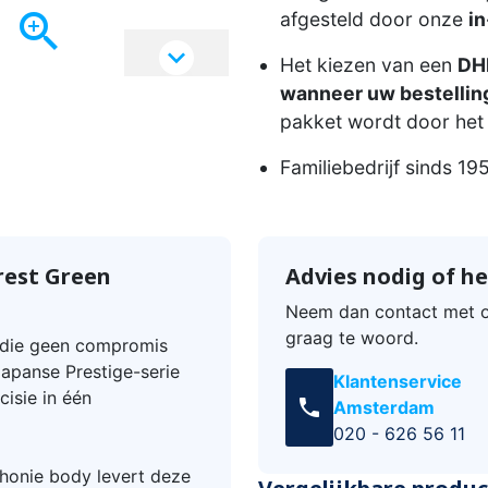

afgesteld door onze
in

Het kiezen van een
DHL
wanneer uw bestelling
pakket wordt door het 
Familiebedrijf sinds 19
rest Green
Advies nodig of he
Neem dan contact met o
graag te woord.
t die geen compromis
apanse Prestige-serie
Klantenservice
isie in één
call
Amsterdam
020 - 626 56 11
honie body levert deze