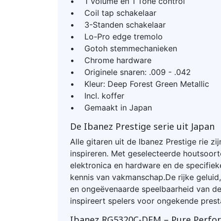
• 1 Volume en 1 Tone control
• Coil tap schakelaar
• 3-Standen schakelaar
• Lo-Pro edge tremolo
• Gotoh stemmechanieken
• Chrome hardware
• Originele snaren: .009 - .042
• Kleur: Deep Forest Green Metallic
• Incl. koffer
• Gemaakt in Japan
De Ibanez Prestige serie uit Japan
Alle gitaren uit de Ibanez Prestige rie z
inspireren. Met geselecteerde houtsoorte
elektronica en hardware en de specifiek
kennis van vakmanschap.De rijke geluid,
en ongeëvenaarde speelbaarheid van de 
inspireert spelers voor ongekende presta
Ibanez RG5320C-DFM – Pure Perfor