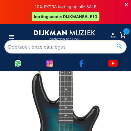
×
10% EXTRA korting op alle SALE
kortingscode: DIJKMANSALE10
0