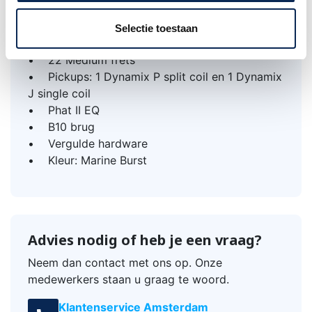
• Halsprofiel: GSR4
• Scale: 864 mm (34")
Selectie toestaan
• Topkambreedte: 41 mm
• 22 Medium frets
• Pickups: 1 Dynamix P split coil en 1 Dynamix
J single coil
• Phat II EQ
• B10 brug
• Vergulde hardware
• Kleur: Marine Burst
Advies nodig of heb je een vraag?
Neem dan contact met ons op. Onze
medewerkers staan u graag te woord.
Klantenservice Amsterdam