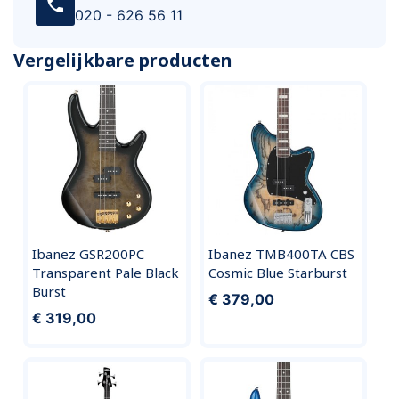
call
020 - 626 56 11
Vergelijkbare producten
Ibanez GSR200PC
Ibanez TMB400TA CBS
Transparent Pale Black
Cosmic Blue Starburst
Burst
€ 379,00
€ 319,00