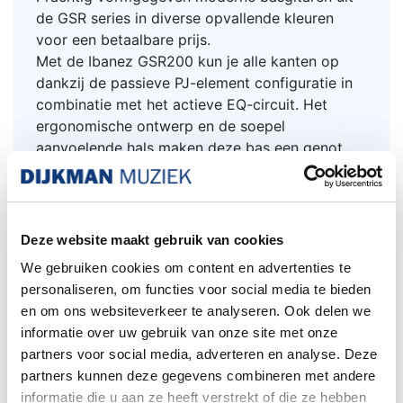
de GSR series in diverse opvallende kleuren
voor een betaalbare prijs.
Met de Ibanez GSR200 kun je alle kanten op
dankzij de passieve PJ-element configuratie in
combinatie met het actieve EQ-circuit. Het
ergonomische ontwerp en de soepel
aanvoelende hals maken deze bas een genot
om te bespelen.
De constructie met een body van Okoume en
een geschroefde esdoornhals geeft de Ibanez
Deze website maakt gebruik van cookies
GSR200 een warme en gedefinieerde basisklank
We gebruiken cookies om content en advertenties te
met lange sustain en een dynamische attack.
personaliseren, om functies voor social media te bieden
Dankzij het slanke GSR-halsprofiel en de vlakke
en om ons websiteverkeer te analyseren. Ook delen we
12" toetsradius heeft de Ibanez GSR200 een
informatie over uw gebruik van onze site met onze
uiterst comfortabele bespeelbaarheid.
partners voor social media, adverteren en analyse. Deze
Met een Ibanez Dynamix P pickup bij de hals en
partners kunnen deze gegevens combineren met andere
een Dynamix J pickup bij de brug biedt de
informatie die u aan ze heeft verstrekt of die ze hebben