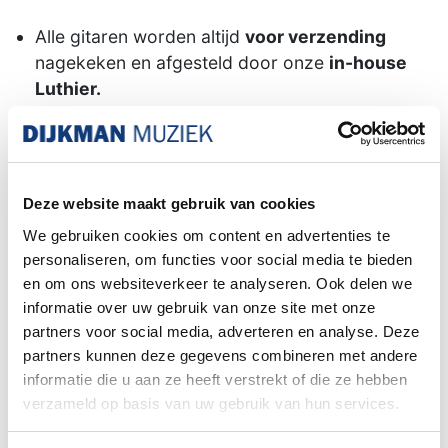
Alle gitaren worden altijd
voor verzending
nagekeken en afgesteld door onze
in-house
Luthier.
Het kiezen van een
DHL service punt is niet
mogelijk wanneer uw bestelling een piano of
gitaar
bevat. Dit formaat pakket wordt door het
Deze website maakt gebruik van cookies
postpunt namelijk niet geaccepteerd.
We gebruiken cookies om content en advertenties te
Familiebedrijf sinds 1958
personaliseren, om functies voor social media te bieden
en om ons websiteverkeer te analyseren. Ook delen we
informatie over uw gebruik van onze site met onze
partners voor social media, adverteren en analyse. Deze
Ibanez GRX40-BKN Black Night
partners kunnen deze gegevens combineren met andere
informatie die u aan ze heeft verstrekt of die ze hebben
Deze gitaar komt uit de GIO serie
verzameld op basis van uw gebruik van hun services.
van Ibanez