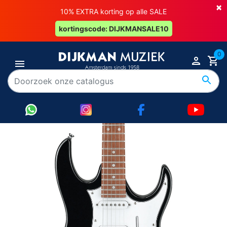
×
10% EXTRA korting op alle SALE
kortingscode: DIJKMANSALE10
0