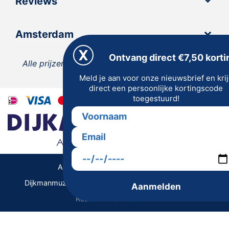
Reviews
Amsterdam
Ontvang direct €7,50 korti
Alle prijzen zijn inclusief 21% BTW, tenzij anders
Meld je aan voor onze nieuwsbrief en kri
vermeld.
direct een persoonlijke kortingscode
toegestuurd!
Algemene Voorwaarden | Privacy
Dijkmanmuziek 2026 © | Alle rechten voorbehouden
Aanmelden
Realisatie De Websmid