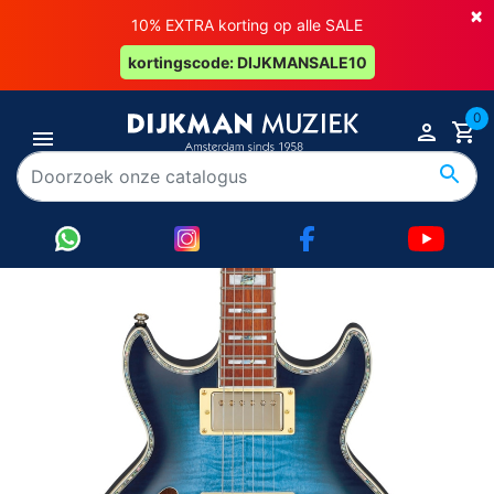
×
10% EXTRA korting op alle SALE
kortingscode: DIJKMANSALE10
0