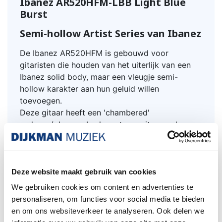
Ibanez AR520HFM-LBB Light Blue
Burst
Semi-hollow Artist Series van Ibanez
De Ibanez AR520HFM is gebouwd voor
gitaristen die houden van het uiterlijk van een
Ibanez solid body, maar een vleugje semi-
hollow karakter aan hun geluid willen
toevoegen.
Deze gitaar heeft een 'chambered'
esdoorn/okoume body met een uitgesneden
esdoorn top.
Twee Super 58 Custom humbuckers met Tri-
sound elektronica geven de Ibanez AR520HFM
onmiskenbare tonale vasthoudendheid.
Deze website maakt gebruik van cookies
De Ibanez AR520HFM beschikt ook over een
We gebruiken cookies om content en advertenties te
Gibraltar Performer-brug en Quik Change Ultra-
personaliseren, om functies voor social media te bieden
staartstuk, voor een lange sustain en tuning-
en om ons websiteverkeer te analyseren. Ook delen we
stabiliteit. Bovendien bieden de driedelige