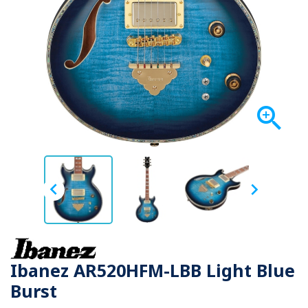



Ibanez AR520HFM-LBB Light Blue
Burst