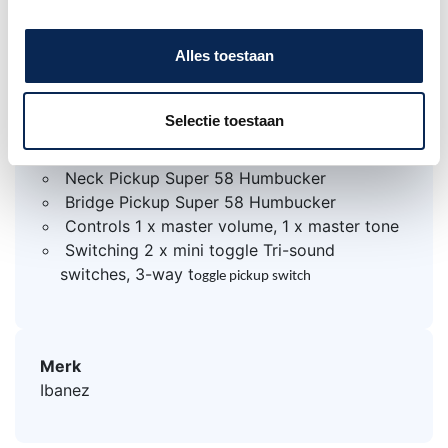
Nut Width 1.692"
Nut Material ABS
Alles toestaan
Hardware
Bridge/Tailpiece Adjustable Bridge with
Quick Change Classic Tailpiece
Selectie toestaan
Tuners Ibanez
Electronic
s
Neck Pickup Super 58 Humbucker
Bridge Pickup Super 58 Humbucker
Controls 1 x master volume, 1 x master tone
Switching 2 x mini toggle Tri-sound
switches, 3-way t
oggle pickup switch
Merk
Ibanez