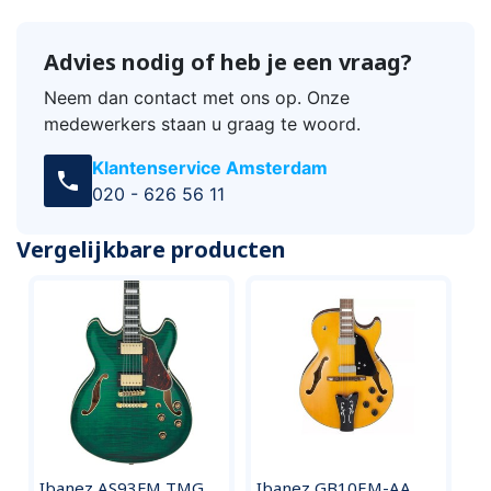
Advies nodig of heb je een vraag?
Neem dan contact met ons op. Onze
medewerkers staan u graag te woord.
Klantenservice Amsterdam
call
020 - 626 56 11
Vergelijkbare producten
Ibanez AS93FM TMG
Ibanez GB10EM-AA