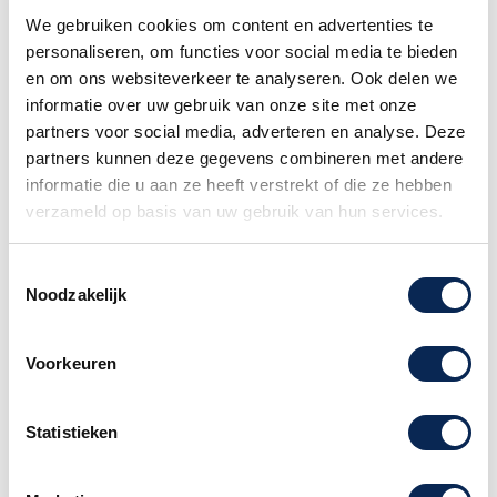
We gebruiken cookies om content en advertenties te
De Hohner Chrometta Wordt geleverd in een
personaliseren, om functies voor social media te bieden
handige opberghoes.
en om ons websiteverkeer te analyseren. Ook delen we
informatie over uw gebruik van onze site met onze
Mondorgels kunnen i.v.m hygiene niet
partners voor social media, adverteren en analyse. Deze
worden geruild of geretouneerd.
partners kunnen deze gegevens combineren met andere
informatie die u aan ze heeft verstrekt of die ze hebben
verzameld op basis van uw gebruik van hun services.
Merk
Hohner
Toestemmingsselectie
Noodzakelijk
Voorkeuren
Advies nodig of heb je een vraag?
Neem dan contact met ons op. Onze
Statistieken
medewerkers staan u graag te woord.
Klantenservice Amsterdam