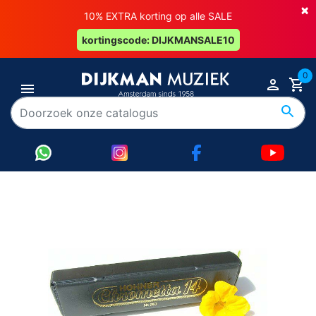
×
10% EXTRA korting op alle SALE
kortingscode: DIJKMANSALE10
0