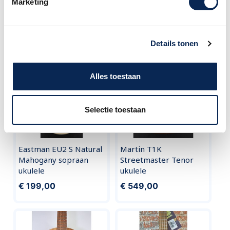
Marketing
call
020 - 626 56 11
Vergelijkbare producten
Details tonen
Alles toestaan
Selectie toestaan
Eastman EU2 S Natural
Martin T1K
Mahogany sopraan
Streetmaster Tenor
ukulele
ukulele
€ 199,00
€ 549,00