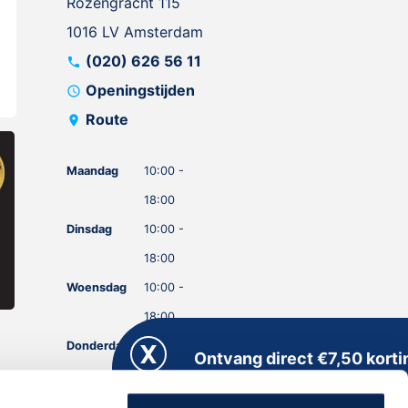
Rozengracht 115
1016 LV Amsterdam
(020) 626 56 11
call
Openingstijden
schedule
Route
location_on
Maandag
10:00 -
18:00
Dinsdag
10:00 -
18:00
Woensdag
10:00 -
18:00
Donderdag
10:00 -
Ontvang direct €7,50 korti
18:00
Meld je aan voor onze nieuwsbrief en kri
Vrijdag
10:00 -