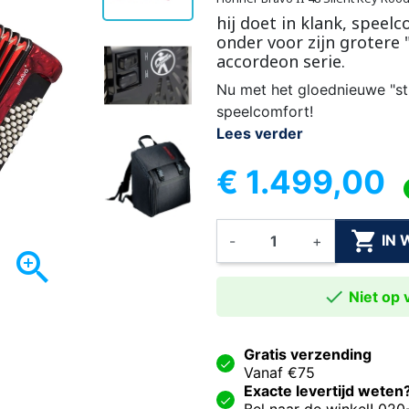
hij doet in klank, speel
onder voor zijn grotere 
accordeon serie.
Nu met het gloednieuwe "sti
speelcomfort!
Lees verder
€ 1.499,00

IN
-
+


Niet op v
Gratis verzending
Vanaf €75
Exacte levertijd weten
Bel naar de winkel! 02