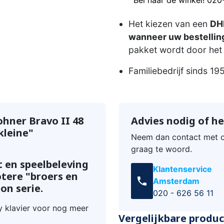
Het kiezen van een
DHL
wanneer uw bestelling
pakket wordt door het 
Familiebedrijf sinds 19
hner Bravo II 48
Advies nodig of he
kleine"
Neem dan contact met o
graag te woord.
t en speelbeleving
Klantenservice
otere "broers en
call
Amsterdam
on serie.
020 - 626 56 11
ey klavier voor nog meer
Vergelijkbare produ