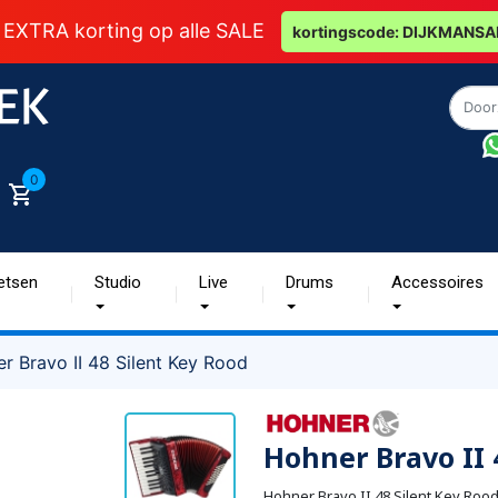
 EXTRA korting op alle SALE
kortingscode: DIJKMANSA
0
etsen
Studio
Live
Drums
Accessoires
r Bravo II 48 Silent Key Rood
Hohner Bravo II 
Hohner Bravo II 48 Silent Key Rood