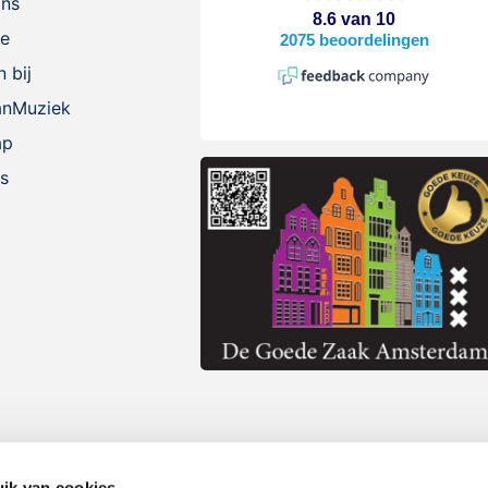
ons
ie
 bij
anMuziek
ap
s
ik van cookies