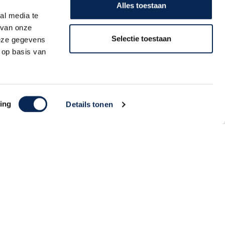
direct een persoonlijke kortingscode
Alles toestaan
toegestuurd!
18:00
al media te
 van onze
Zaterdag
10:00 -
Selectie toestaan
deze gegevens
18:00
 op basis van
Zondag
GESLOTEN
Aanmelden
ing
Details tonen
Algemene Voorwaarden | Privacy