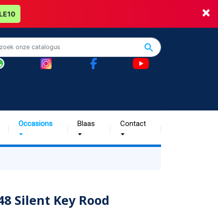
×
LE10
Occasions
Blaas
Contact
48 Silent Key Rood
.