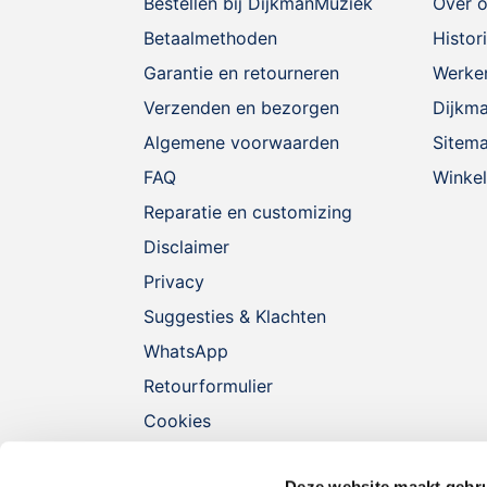
Bestellen bij DijkmanMuziek
Over 
Betaalmethoden
Histor
Garantie en retourneren
Werken
Verzenden en bezorgen
Dijkm
Algemene voorwaarden
Sitem
FAQ
Winkel
Reparatie en customizing
Disclaimer
Privacy
Suggesties & Klachten
WhatsApp
Retourformulier
Cookies
Betalen in termijnen met in3
Deze website maakt gebru