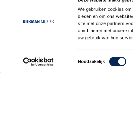
Bezorgen in andere landen
We gebruiken cookies om c
Contacteer ons
bieden en om ons websitev
Externe Links
site met onze partners vo
combineren met andere inf
uw gebruik van hun servic
Toestemmingsselectie
Noodzakelijk
Dijkmanmuziek 2026 © | Alle rechten voorb