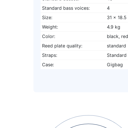
Standard bass voices:
4
Size:
31 x 18.5 
Weight:
4.9 kg
Color:
black, red
Reed plate quality:
standard
Straps:
Standard 
Case:
Gigbag