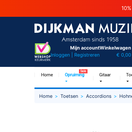
10%
Mijn account
Winkelwagen
Inloggen | Registreren
€ 0,00
Sale
Home
Opruiming
Gitaar
To
Home
Toetsen
Accordions
Hohne