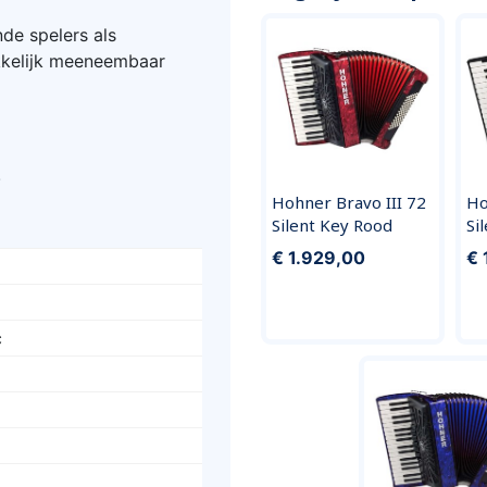
de spelers als
kkelijk meeneembaar
!
Hohner Bravo III 72
Ho
Silent Key Rood
Si
€ 1.929,00
€ 
c