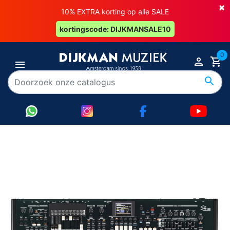
×
10% EXTRA korting op alle SALE
kortingscode: DIJKMANSALE10
0