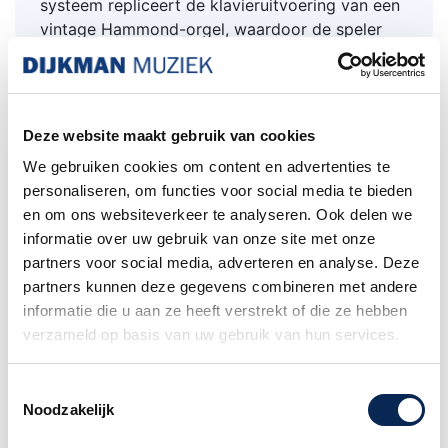
systeem repliceert de klavieruitvoering van een
vintage Hammond-orgel, waardoor de speler
het kenmerkende Hammond-'gevoel' in elk
detail kan ervaren.
Voor nog meer veelzijdigheid kunnen onze
Deze website maakt gebruik van cookies
optionele Hammond MIDI Pedalboards zoals
XPK-130G, XPK-200G of XPK-200GL dit Virtual
We gebruiken cookies om content en advertenties te
Multi-Contact-systeem activeren voor het
personaliseren, om functies voor social media te bieden
pedaalgeluid.
en om ons websiteverkeer te analyseren. Ook delen we
• Een ingebouwde digitale Leslie van de nieuwe
informatie over uw gebruik van onze site met onze
generatie zorgt voor een diepere authenticiteit,
partners voor social media, adverteren en analyse. Deze
inclusief de luchtstroom van Leslie-rotoren, die
partners kunnen deze gegevens combineren met andere
de unieke toon en het driedimensionale effect
informatie die u aan ze heeft verstrekt of die ze hebben
van de Leslie getrouw reproduceert.
verzameld op basis van uw gebruik van hun services.
• Een nieuw buismodelleringssysteem zorgt
voor de essentiële Hammond "buiswarmte".
Toestemmingsselectie
• Een speciaal systeem dat de Matching
Noodzakelijk
Transformer van een vintage Hammond-orgel