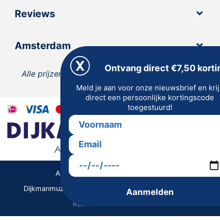
Reviews
Amsterdam
Ontvang direct €7,50 korti
Alle prijzen zijn inclusief 21% BTW, tenzij anders
Meld je aan voor onze nieuwsbrief en kri
vermeld.
direct een persoonlijke kortingscode
toegestuurd!
Algemene Voorwaarden | Privacy
Dijkmanmuziek 2026 © | Alle rechten voorbehouden
Aanmelden
Realisatie De Websmid