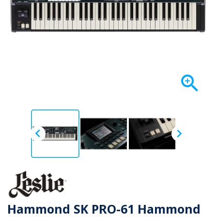



Hammond SK PRO-61 Hammond