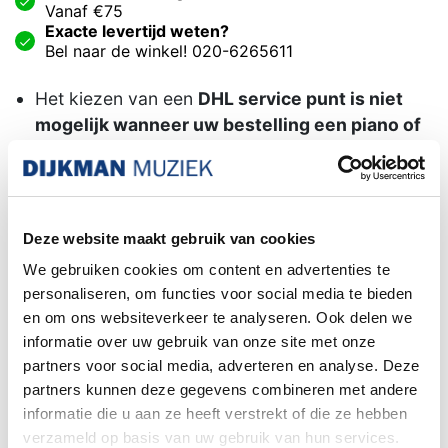
Vanaf €75
Exacte levertijd weten?
Bel naar de winkel! 020-6265611
Het kiezen van een
DHL service punt is niet
mogelijk wanneer uw bestelling een piano of
gitaar
bevat. Dit formaat pakket wordt door het
postpunt namelijk niet geaccepteerd.
Familiebedrijf sinds 1958
Deze website maakt gebruik van cookies
We gebruiken cookies om content en advertenties te
personaliseren, om functies voor social media te bieden
Gravity MS STB 01 PRO Microfoon
en om ons websiteverkeer te analyseren. Ook delen we
houder
informatie over uw gebruik van onze site met onze
partners voor social media, adverteren en analyse. Deze
Profesionele Stereo array-bar voor 2
partners kunnen deze gegevens combineren met andere
microfoons
informatie die u aan ze heeft verstrekt of die ze hebben
Verstelbare microfoonafstand 6 - 29 cm
verzameld op basis van uw gebruik van hun services.