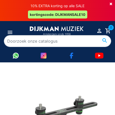
×
10% EXTRA korting op alle SALE
kortingscode: DIJKMANSALE10
0