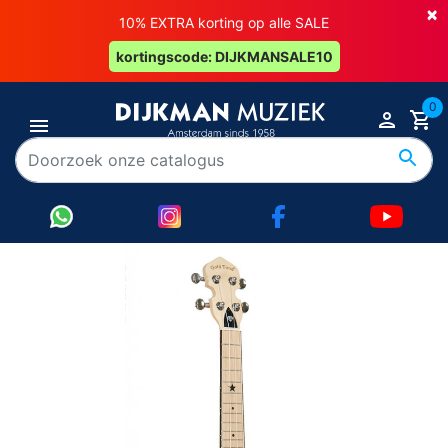
×
10% EXTRA korting op alle SALE
kortingscode: DIJKMANSALE10
0