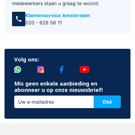
medewerkers staan u graag te woord.
Klantenservice Amsterdam
call
020 - 626 56 11
Volg ons:
Mis geen enkele aanbieding en
abonneer u op onze nieuwsbrief!
Oké