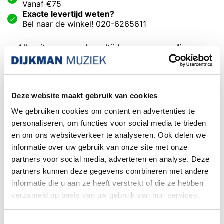
Vanaf €75
Exacte levertijd weten?
Bel naar de winkel! 020-6265611
Alle gitaren worden altijd
voor verzending
nagekeken en afgesteld door onze
in-house
Luthier.
Het kiezen van een
DHL service punt is niet
Deze website maakt gebruik van cookies
mogelijk wanneer uw bestelling een piano of
We gebruiken cookies om content en advertenties te
gitaar
bevat. Dit formaat pakket wordt door het
personaliseren, om functies voor social media te bieden
postpunt namelijk niet geaccepteerd.
en om ons websiteverkeer te analyseren. Ook delen we
informatie over uw gebruik van onze site met onze
Familiebedrijf sinds 1958
partners voor social media, adverteren en analyse. Deze
partners kunnen deze gegevens combineren met andere
informatie die u aan ze heeft verstrekt of die ze hebben
verzameld op basis van uw gebruik van hun services.
Gold Tone LG-D Little Gem
transparante concert banjo-ukulele,
Toestemmingsselectie