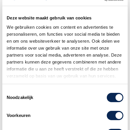
elektronica en synth toegang.
De Godin Multiac Nylon HG is geschikt voor de
Deze website maakt gebruik van cookies
gitarist welke verschillende genres eigen maakt
We gebruiken cookies om content en advertenties te
en op zoek is naar de originele nylonsnarige
personaliseren, om functies voor social media te bieden
gitaar klank.
en om ons websiteverkeer te analyseren. Ook delen we
De breedte van de topkam is 48.26 mm en
informatie over uw gebruik van onze site met onze
voelt daarom vertrouwd voor klassieke gitaar
partners voor social media, adverteren en analyse. Deze
spelers als steelstrinmg spelers. De breedte zit
partners kunnen deze gegevens combineren met andere
net tussen de Grand Concert en de ACS
informatie die u aan ze heeft verstrekt of die ze hebben
modellen van Godin.
verzameld op basis van uw gebruik van hun services.
De Godin SA uitgangs selectie
Toestemmingsselectie
Alle Multiac SA modellen zijn uitgerust met twee
Noodzakelijk
uitgangen. De ¼ inch uitgang werkt met een
gewone gitaar kabel. De 13-pin connector biedt
hexophonic (een afzonderlijk signaal voor elke
Voorkeuren
snaar) uitgang die compatibel is met een aantal
apparaten met name de Roland GR-serie gitaar