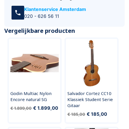
Klantenservice Amsterdam
call
020 - 626 56 11
Vergelijkbare producten
Godin Multiac Nylon
Salvador Cortez CC10
Encore natural SG
Klassiek Student Serie
Gitaar
€ 1.899,00
€ 1.899,00
€ 185,00
€ 185,00