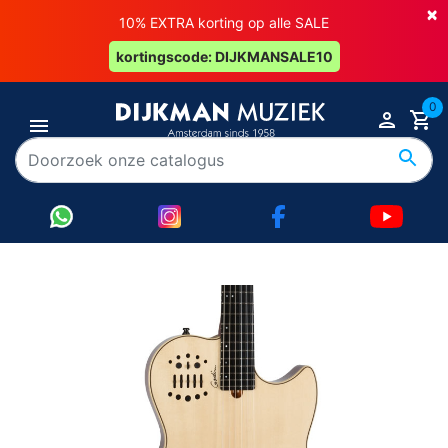
×
10% EXTRA korting op alle SALE
kortingscode: DIJKMANSALE10
0