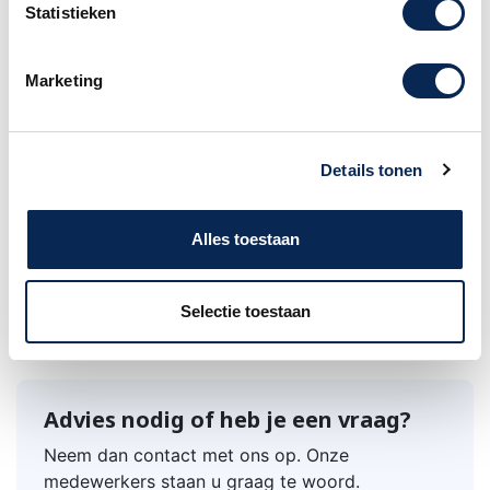
Statistieken
en Axon synths is.
Mahonie body met twee holle kamers, massief
Marketing
sparren top, richlite toets en mahonie hals.
Godin Multiac Nylon Natural HG
inclusief hoes.
Details tonen
Alles toestaan
Merk
Godin
Selectie toestaan
Advies nodig of heb je een vraag?
Neem dan contact met ons op. Onze
medewerkers staan u graag te woord.