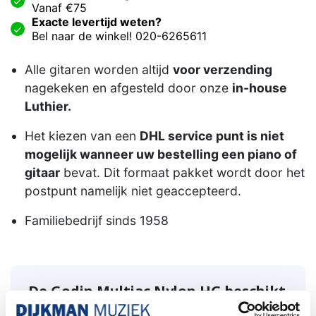
Vanaf €75
Exacte levertijd weten?
Bel naar de winkel! 020-6265611
Alle gitaren worden altijd
voor verzending
nagekeken en afgesteld door onze
in-house
Luthier.
Het kiezen van een
DHL service punt is niet
mogelijk wanneer uw bestelling een piano of
gitaar
bevat. Dit formaat pakket wordt door het
postpunt namelijk niet geaccepteerd.
Familiebedrijf sinds 1958
De Godin Multiac Nylon HG beschikt
over state-of-the-art on-board