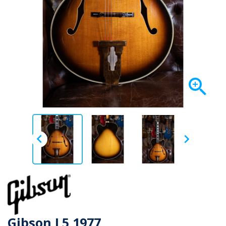



Gibson L5 1977