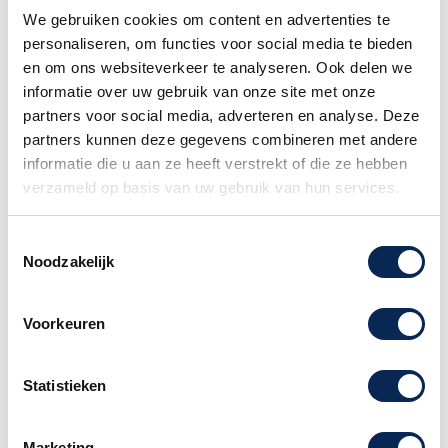
wereldwijd gezien als hét toonbeeld van
We gebruiken cookies om content en advertenties te
vakmanschap en luxe binnen de
personaliseren, om functies voor social media te bieden
jazzgitaartraditie.
en om ons websiteverkeer te analyseren. Ook delen we
informatie over uw gebruik van onze site met onze
Dit exemplaar uit 1977 is een prachtig
partners voor social media, adverteren en analyse. Deze
vertegenwoordiger van de solide en
partners kunnen deze gegevens combineren met andere
karaktervolle periode van Gibson, en verkeert in
informatie die u aan ze heeft verstrekt of die ze hebben
zeer goede conditie.
verzameld op basis van uw gebruik van hun services.
Een stuk muziekhistorie
Toestemmingsselectie
Sinds zijn introductie in 1922 is de L-5 een
Noodzakelijk
symbool van vakmanschap, luxe en
toonkwaliteit. In de jaren ’70 bleef Gibson trouw
aan deze traditie, met handgebouwde
Voorkeuren
instrumenten die uitblinken in duurzaamheid en
een rijke, volwassen klank.
Statistieken
Dit exemplaar uit 1977 combineert die klassieke
bouw met een extra gevoel van stabiliteit en
Marketing