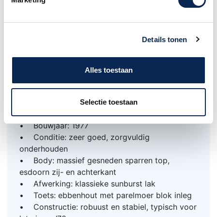
betrouwbaarheid – eigenschappen die
kenmerkend zijn voor deze periode.
Deze L-5 levert de rijke, volle jazztoon waar het
Details tonen
model om bekend staat. Akkoorden klinken
breed en gelaagd, terwijl single-note lijnen
Alles toestaan
helder en expressief blijven. Met natuurlijke
projectie en akoestische dynamiek.
In deze L5 zit geen element ingebouwd.
Selectie toestaan
Specificaties & kenmerken
• Bouwjaar: 1977
• Conditie: zeer goed, zorgvuldig
onderhouden
• Body: massief gesneden sparren top,
esdoorn zij- en achterkant
• Afwerking: klassieke sunburst lak
• Toets: ebbenhout met parelmoer blok inleg
• Constructie: robuust en stabiel, typisch voor