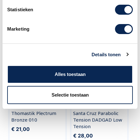
Neem dan contact met ons op. Onze
medewerkers staan u graag te woord.
Statistieken
Klantenservice Amsterdam
call
020 - 626 56 11
Marketing
Vergelijkbare producten
Details tonen
Alles toestaan
Selectie toestaan
Thomastik Plectrum
Santa Cruz Parabolic
Bronze 010
Tension DADGAD Low
Tension
€ 21,00
€ 28,00