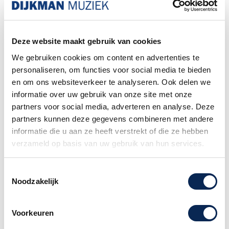
Familiebedrijf sinds 1958
Deze website maakt gebruik van cookies
We gebruiken cookies om content en advertenties te
Gallistrings GSL11 Medium Gypsy
personaliseren, om functies voor social media te bieden
Jazz Snaren
en om ons websiteverkeer te analyseren. Ook delen we
informatie over uw gebruik van onze site met onze
snarenset akoestisch, silk & steel roundwound,
partners voor social media, adverteren en analyse. Deze
medium, 011-014-023-030-039-047
partners kunnen deze gegevens combineren met andere
informatie die u aan ze heeft verstrekt of die ze hebben
Het speciale ontwerp en de spanning van de
verzameld op basis van uw gebruik van hun services.
Gypsy Jazz maken deze snaren de beste keuze
voor "manouche" gitaren.
Toestemmingsselectie
Noodzakelijk
Advies nodig of heb je een vraag?
Voorkeuren