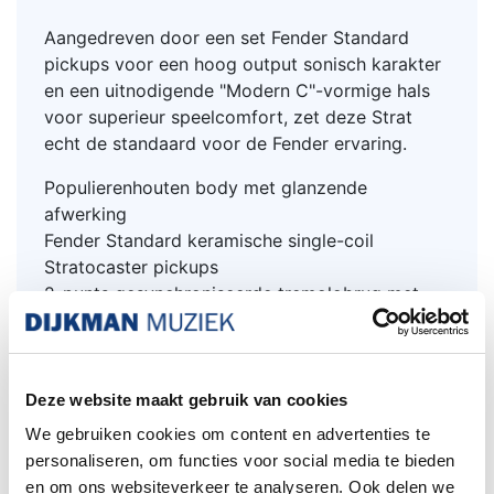
Aangedreven door een set Fender Standard
pickups voor een hoog output sonisch karakter
en een uitnodigende "Modern C"-vormige hals
voor superieur speelcomfort, zet deze Strat
echt de standaard voor de Fender ervaring.
Populierenhouten body met glanzende
afwerking
Fender Standard keramische single-coil
Stratocaster pickups
2-punts gesynchroniseerde tremolobrug met
satijnen chromen zadels
“Modern C”-vormige esdoornhouten hals met
satijnen afwerking
9,5"-radius toets
Deze website maakt gebruik van cookies
Indian Laurel toets
We gebruiken cookies om content en advertenties te
personaliseren, om functies voor social media te bieden
Specificaties van de Fender standard
en om ons websiteverkeer te analyseren. Ook delen we
stratocaster LRL;