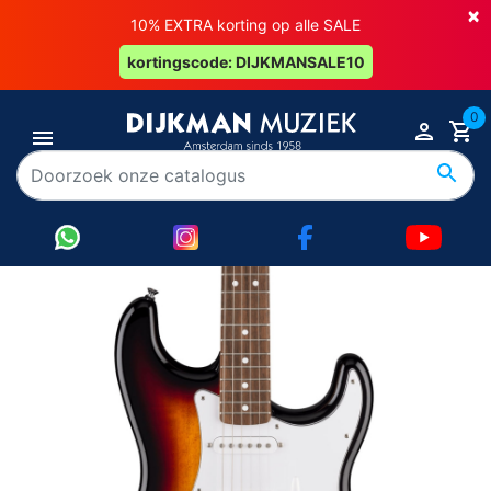
×
10% EXTRA korting op alle SALE
kortingscode: DIJKMANSALE10
0