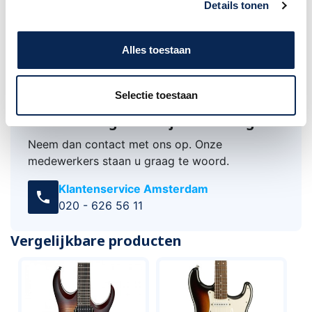
Details tonen
• Voorgemonteerde snaren: Nickel Plated
Steel .009 - .042
• Color: 3-Color Sunburst
Alles toestaan
Selectie toestaan
Advies nodig of heb je een vraag?
Neem dan contact met ons op. Onze
medewerkers staan u graag te woord.
Klantenservice Amsterdam
call
020 - 626 56 11
Vergelijkbare producten