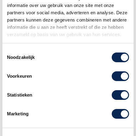
informatie over uw gebruik van onze site met onze
• Body: Populierenhout
partners voor social media, adverteren en analyse. Deze
• Geschroefde hals: Esdoornhout
partners kunnen deze gegevens combineren met andere
• Toets: Indisch laurier
informatie die u aan ze heeft verstrekt of die ze hebben
• Witte Dot toets inleg
verzameld op basis van uw gebruik van hun services.
• Halsprofiel: Modern “C”
• Scale: 648 mm (25,5")
Toestemmingsselectie
• Topkambreedte: 42,86 mm (1,6875")
Noodzakelijk
• Micarta topkam
• 21 Medium jumbo frets
• Pickups: 3 standard Strat single coils
Voorkeuren
• 1 Master Volume en 2 Tone controls
• 5-Standen schakelaar
Statistieken
• 3-Lagen witte slagplaat
• Standard 2-punts tremolo met mat
verchroomd stalen block-brugzadels
Marketing
• Gesloten Fender Standard stemmechanieken
met hex buttons
• Chrome hardware