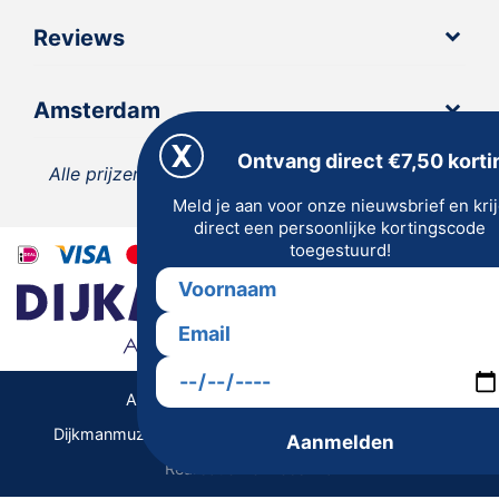
Reviews
Amsterdam
Ontvang direct €7,50 korti
Alle prijzen zijn inclusief 21% BTW, tenzij anders
Meld je aan voor onze nieuwsbrief en kri
vermeld.
direct een persoonlijke kortingscode
toegestuurd!
Algemene Voorwaarden | Privacy
Dijkmanmuziek 2026 © | Alle rechten voorbehouden
Aanmelden
Realisatie De Websmid