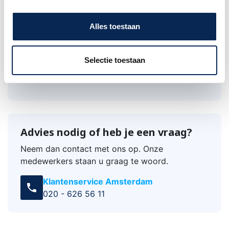
suède details. Bijpassende uiteinden van leer
maken het ontwerp compleet in zwart / zilver
Alles toestaan
(Dusk, Dawn) of bruin / goud (Sedona, Saguaro,
Oasis).
Selectie toestaan
Advies nodig of heb je een vraag?
Neem dan contact met ons op. Onze
medewerkers staan u graag te woord.
Klantenservice Amsterdam
call
020 - 626 56 11