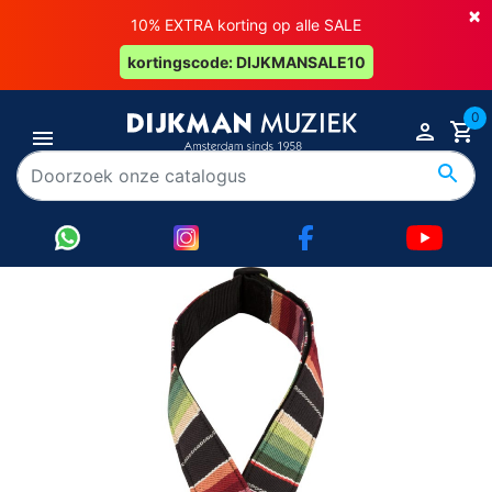
×
10% EXTRA korting op alle SALE
kortingscode: DIJKMANSALE10
0