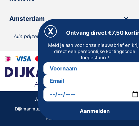
Amsterdam
Ontvang direct €7,50 korti
Alle prijzen zijn inclusief 21% BTW, tenzij anders
Meld je aan voor onze nieuwsbrief en kri
vermeld.
direct een persoonlijke kortingscode
toegestuurd!
Algemene Voorwaarden | Privacy
Dijkmanmuziek 2026 © | Alle rechten voorbehouden
Aanmelden
Realisatie De Websmid