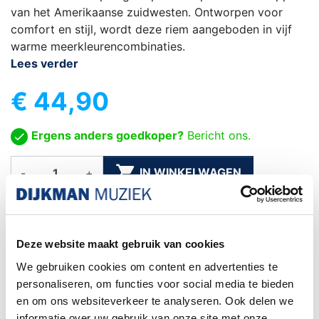
van het Amerikaanse zuidwesten. Ontworpen voor
comfort en stijl, wordt deze riem aangeboden in vijf
warme meerkleurencombinaties.
Lees verder
€ 44,90
Ergens anders goedkoper?
Bericht ons.

IN WINKELWAGEN
-
+

Levertijd: 1 - 5 werkdagen
Deze website maakt gebruik van cookies
Gratis verzending
We gebruiken cookies om content en advertenties te
Vanaf €75
personaliseren, om functies voor social media te bieden
Exacte levertijd weten?
en om ons websiteverkeer te analyseren. Ook delen we
Bel naar de winkel! 020-6265611
informatie over uw gebruik van onze site met onze