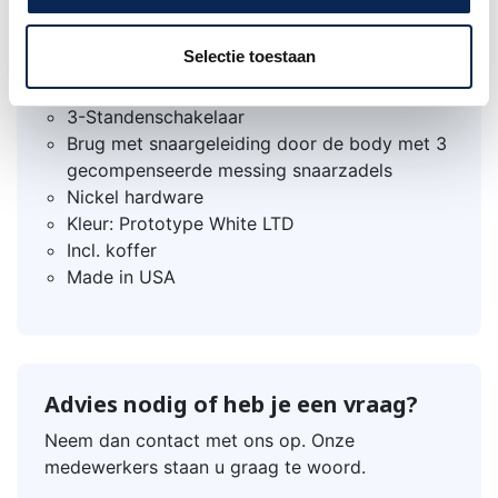
Topkambreedte: 42,8 mm (1,69")
22 Vintage Tall frets
Selectie toestaan
Pickups: 2 V-Mod II single coils
1 Volume en 1 tone control
3-Standenschakelaar
Brug met snaargeleiding door de body met 3
gecompenseerde messing snaarzadels
Nickel hardware
Kleur: Prototype White LTD
Incl. koffer
Made in USA
Advies nodig of heb je een vraag?
Neem dan contact met ons op. Onze
medewerkers staan u graag te woord.