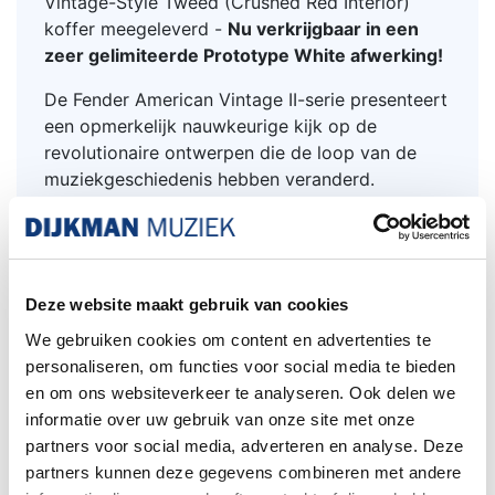
Vintage-Style Tweed (Crushed Red Interior)
koffer meegeleverd -
Nu verkrijgbaar in een
zeer gelimiteerde Prototype White afwerking!
De Fender American Vintage II-serie presenteert
een opmerkelijk nauwkeurige kijk op de
revolutionaire ontwerpen die de loop van de
muziekgeschiedenis hebben veranderd.
Gebouwd met periode nauwkeurige body’s,
halzen en hardware, eersteklas afwerkingen en
specifieke pickups uit dat tijdsbeeld, vangt elk
instrument de essentie van authentiek Fender
Deze website maakt gebruik van cookies
vakmanschap en klank.
We gebruiken cookies om content en advertenties te
De American Vintage II 1951 Telecaster heeft
personaliseren, om functies voor social media te bieden
een essenhouten body afgewerkt in
en om ons websiteverkeer te analyseren. Ook delen we
Butterscotch Blonde om de toon en het uiterlijk
informatie over uw gebruik van onze site met onze
van het origineel vast te leggen.
partners voor social media, adverteren en analyse. Deze
De substantiële 'U'-vormige esdoornhals uit '51
partners kunnen deze gegevens combineren met andere
speelt als een droom met een toets met een