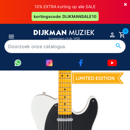
×
10% EXTRA korting op alle SALE
kortingscode: DIJKMANSALE10
0