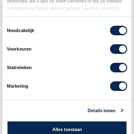
informatie die u aan ze heeft verstrekt of die ze hebben
radius van 7,25'' en vintage hoge frets.
verzameld op basis van uw gebruik van hun services.
Kenmerkend voor de productie in 1951, de 12e
fret face-dot spacing is smal en de
Toestemmingsselectie
kruiskopbevestiging op de gitaar bevindt zich
Noodzakelijk
bij de truss rod-moer.
De driedubbele koperen zadelbrug, single-line
"Fender Deluxe" tuners en Pure Vintage '51
Voorkeuren
Telecaster pickups leveren klassieke twang en
authentieke Fender stijl.
Statistieken
Specificaties van de American
Vintage II 1951 Tele;
Marketing
Essenhouten body
Geschroefde esdoornhouten hals
Esdoornhouten toets
Details tonen
Halsprofiel: Deep C
Scale: 648 mm (25,5")
Fretboard radius: 241 mm (9,5")
Alles toestaan