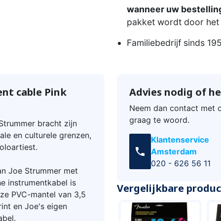
wanneer uw bestelling
pakket wordt door het 
Familiebedrijf sinds 19
nt cable Pink
Advies nodig of he
Neem dan contact met o
graag te woord.
Strummer bracht zijn
le en culturele grenzen,
Klantenservice
oloartiest.
call
Amsterdam
020 - 626 56 11
van Joe Strummer met
e instrumentkabel is
Vergelijkbare produ
oze PVC-mantel van 3,5
int en Joe's eigen
abel.