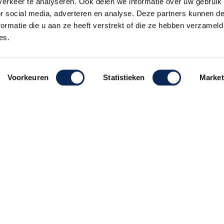
erkeer te analyseren. Ook delen we informatie over uw gebruik
or social media, adverteren en analyse. Deze partners kunnen 
ormatie die u aan ze heeft verstrekt of die ze hebben verzameld
es.
Voorkeuren
Statistieken
Market
ehouden
Realisatie De Websmid