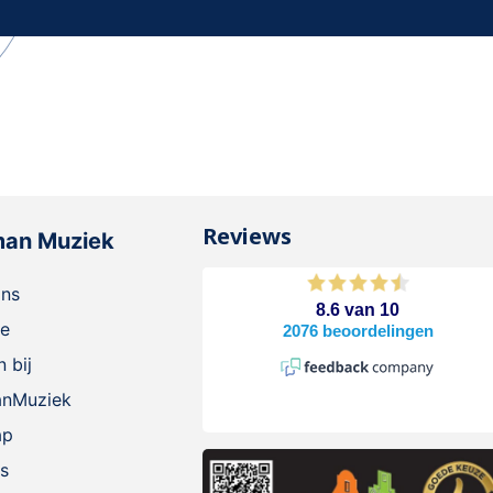
Reviews
man Muziek
ons
ie
 bij
anMuziek
ap
s