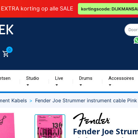
 EXTRA korting op alle SALE
kortingscode: DIJKMANSA
0
etsen
Studio
Live
Drums
Accessoires
ment Kabels
Fender Joe Strummer instrument cable Pink
Fender Joe Stru