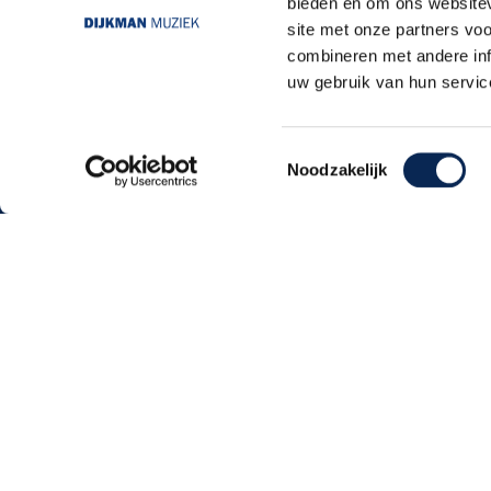
bieden en om ons websitev
site met onze partners vo
combineren met andere inf
uw gebruik van hun servic
Toestemmingsselectie
Noodzakelijk
Dijkmanmuziek 2026 © | Alle rechten voorb