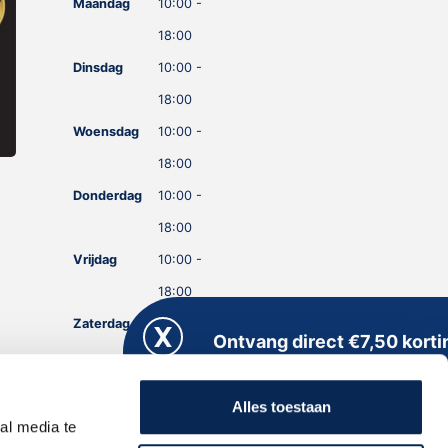
Maandag
10:00 -
18:00
Dinsdag
10:00 -
18:00
Woensdag
10:00 -
18:00
Donderdag
10:00 -
18:00
Vrijdag
10:00 -
18:00
Zaterdag
10:00 -
Ontvang direct €7,50 korti
18:00
Meld je aan voor onze nieuwsbrief en kri
Zondag
GESLOTEN
direct een persoonlijke kortingscode
Alles toestaan
toegestuurd!
al media te