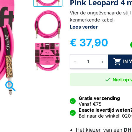
Pink Leopard 4 
Vier de ongeëvenaarde stij
kenmerkende kabel.
Lees verder
€ 37,90

IN
-
+

Niet op v

Gratis verzending
Vanaf €75
Exacte levertijd weten
Bel naar de winkel! 02
Het kiezen van een
DHL