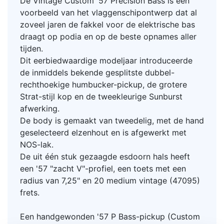
De Vintage Custom '57 Precision Bass is een
voorbeeld van het vlaggenschipontwerp dat al
zoveel jaren de fakkel voor de elektrische bas
draagt op podia en op de beste opnames aller
tijden.
Dit eerbiedwaardige modeljaar introduceerde
de inmiddels bekende gesplitste dubbel-
rechthoekige humbucker-pickup, de grotere
Strat-stijl kop en de tweekleurige Sunburst
afwerking.
De body is gemaakt van tweedelig, met de hand
geselecteerd elzenhout en is afgewerkt met
NOS-lak.
De uit één stuk gezaagde esdoorn hals heeft
een '57 "zacht V"-profiel, een toets met een
radius van 7,25" en 20 medium vintage (47095)
frets.
Een handgewonden '57 P Bass-pickup (
Custom