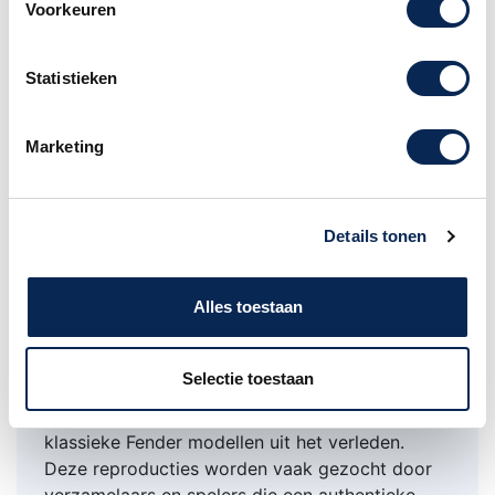
Voorkeuren
De Fender Custom Shop USA
De Fender Custom Shop is gevestigd in Corona,
Statistieken
Californië, Verenigde Staten, en staat bekend
om het produceren van hoogwaardige, op maat
gemaakte en handgemaakte (bas) gitaren voor
Marketing
muzikanten over de hele wereld.
Elk instrument dat de Fender Custom Shop
verlaat, is met de hand gebouwd door zeer
Details tonen
bekwame en ervaren ambachtslieden. Deze
ambachtslieden zijn meesters in hun vak en
hebben uitgebreide ervaring in het bouwen van
Alles toestaan
gitaren van topkwaliteit.
Historische reproducties: De Custom Shop heeft
Selectie toestaan
ook een reputatie opgebouwd voor het maken
van historisch nauwkeurige reproducties van
klassieke Fender modellen uit het verleden.
Deze reproducties worden vaak gezocht door
verzamelaars en spelers die een authentieke