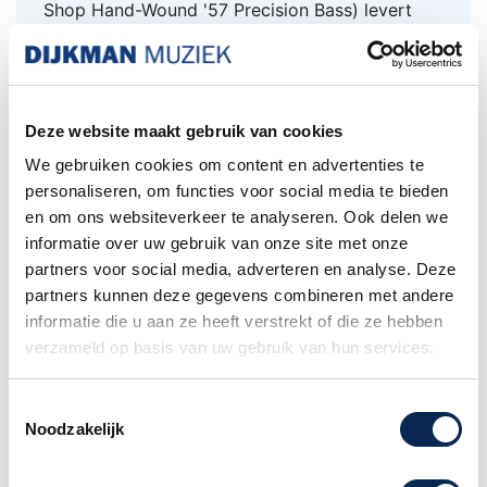
Shop Hand-Wound '57 Precision Bass)
levert
een perfecte vintage low-end dreun en is
bedraad om de volume- en toonregeling te
beheersen. Andere kenmerken zijn onder meer
een vintage nauwkeurige enkellaags
Deze website maakt gebruik van cookies
goudgeanodiseerde slagplaat, een vintage-stijl
basbrug met vier zadels, vintage-stijl
We gebruiken cookies om content en advertenties te
stemmechanieken, benen topkam.
personaliseren, om functies voor social media te bieden
en om ons websiteverkeer te analyseren. Ook delen we
Vanaf de Custom shop fabriek is de basgitaar
informatie over uw gebruik van onze site met onze
afgesteld op
Stainless Steel Flatwound
partners voor social media, adverteren en analyse. Deze
(.055-.105 Gauges) snaren.
partners kunnen deze gegevens combineren met andere
informatie die u aan ze heeft verstrekt of die ze hebben
Inclusief luxe koffer, riem en
verzameld op basis van uw gebruik van hun services.
echtheidscertificaat.
Toestemmingsselectie
[meer foto's volgen]
Noodzakelijk
Check deze 'BEAUTY' in ons filiaal
Amsterdam!