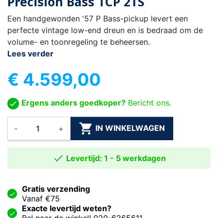
Precision Bass TCP 2TS
Een handgewonden '57 P Bass-pickup levert een
perfecte vintage low-end dreun en is bedraad om de
volume- en toonregeling te beheersen.
Lees verder
€ 4.599,00
Ergens anders goedkoper?
Bericht ons.

IN WINKELWAGEN
-
+

Levertijd: 1 - 5 werkdagen
Gratis verzending
Vanaf €75
Exacte levertijd weten?
Bel naar de winkel! 020-6265611