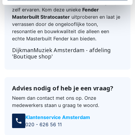
Een instrument van dit kaliber moet je eigenlijk
zelf ervaren. Kom deze unieke
Fender
Masterbuilt Stratocaster
uitproberen en laat je
verrassen door de ongelooflijke toon,
resonantie en bouwkwaliteit die alleen een
echte Masterbuilt Fender kan bieden.
DijkmanMuziek Amsterdam - afdeling
'Boutique shop'
Advies nodig of heb je een vraag?
Neem dan contact met ons op. Onze
medewerkers staan u graag te woord.
Klantenservice Amsterdam
call
020 - 626 56 11