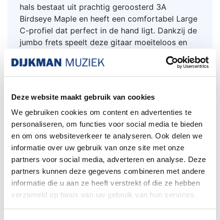
hals bestaat uit prachtig geroosterd 3A
Birdseye Maple en heeft een comfortabel Large
C-profiel dat perfect in de hand ligt. Dankzij de
jumbo frets speelt deze gitaar moeiteloos en
voelt hij direct vertrouwd aan.
Voor de klank is gekozen voor een set
[Josefina] Hand-Wound 50s Strat pickups in de
hals-, midden- en brugpositie. Deze met de
Deze website maakt gebruik van cookies
hand gewikkelde pickups leveren precies
We gebruiken cookies om content en advertenties te
datgene waar een topklasse Stratocaster om
personaliseren, om functies voor social media te bieden
bekend staat: helderheid, definitie, dynamiek en
en om ons websiteverkeer te analyseren. Ook delen we
karakter.
informatie over uw gebruik van onze site met onze
partners voor social media, adverteren en analyse. Deze
Specificaties
partners kunnen deze gegevens combineren met andere
• Body: 2-delig essenhout
informatie die u aan ze heeft verstrekt of die ze hebben
• Bodystijl: 1956 Stratocaster
verzameld op basis van uw gebruik van hun services.
• Halsbevestiging: 4-schroefs bolt-on
constructie