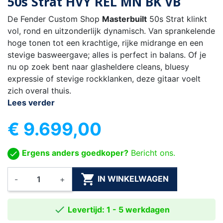
50s Strat HVY REL MN BK VB
De Fender Custom Shop
Masterbuilt
50s Strat klinkt
vol, rond en uitzonderlijk dynamisch. Van sprankelende
hoge tonen tot een krachtige, rijke midrange en een
stevige basweergave; alles is perfect in balans. Of je
nu op zoek bent naar glasheldere cleans, bluesy
expressie of stevige rockklanken, deze gitaar voelt
zich overal thuis.
Lees verder
€ 9.699,00
Ergens anders goedkoper?
Bericht ons.

IN WINKELWAGEN
-
+

Levertijd: 1 - 5 werkdagen