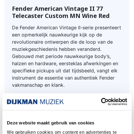
Fender American Vintage II 77
Telecaster Custom MN Wine Red
De Fender American Vintage II-serie presenteert
een opmerkelijk nauwkeurige kijk op de
revolutionaire ontwerpen die de loop van de
muziekgeschiedenis hebben veranderd.
Gebouwd met periode nauwkeurige body’s,
halzen en hardware, eersteklas afwerkingen en
specifieke pickups uit dat tijdsbeeld, vangt elk
instrument de essentie van authentiek Fender
vakmanschap en klank.
De Telecaster Custom markeerde een van
Fender's eerste uitstapjes naar het gebruik van
humbucking-pickups. De Tele Custom had een
3-wegschakelaar en dubbele volume- en
Deze website maakt gebruik van cookies
toonregeling gemonteerd op een stijlvolle,
We gebruiken cookies om content en advertenties te
langwerpige slagplaat. De American Vintage II