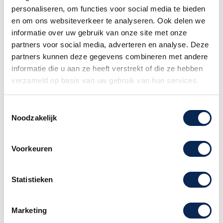
personaliseren, om functies voor social media te bieden
1977 Telecaster Custom reproduceert de
en om ons websiteverkeer te analyseren. Ook delen we
typische toon en het gevoel van het origineel.
informatie over uw gebruik van onze site met onze
Deze Tele heeft een Wide Range humbucking-
partners voor social media, adverteren en analyse. Deze
pickup in de nekpositie en een Pure Vintage '77
partners kunnen deze gegevens combineren met andere
single-coil Tele®-pickup in de brugpositie. Om
informatie die u aan ze heeft verstrekt of die ze hebben
een authentieke Wide-Range humbucking-
verzameld op basis van uw gebruik van hun services.
pickup te creëren, heeft Fender de CuNiFe-
magneten nieuw leven ingeblazen, die sinds
Toestemmingsselectie
1981 niet meer in productie waren en een
Noodzakelijk
essentieel element zijn bij het herscheppen van
het geluid van het origineel.
Voorkeuren
Specificaties van de American Vintage II
77 Telecaster Custom MN Wine Red;
Statistieken
Body: elzen
Hals: esdoorn
Toets: esdoorn
Marketing
Zwarte dot toets inleg