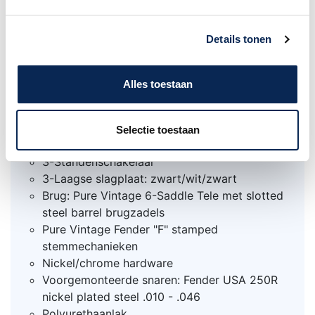
Halsprofiel: 1977 "C"
Scale: 648 mm (25,51")
Details tonen
Topkambreedte: 42 mm (1,650")
Topkam: been
21 Medium jumbo frets
Alles toestaan
Pickups: Pure Vintage '77 Tele single coil
(brug) en authentic CuNiFe wide-range
humbucker (hals)
Selectie toestaan
Controls: 2x volume en 2x tone
3-Standenschakelaar
3-Laagse slagplaat: zwart/wit/zwart
Brug: Pure Vintage 6-Saddle Tele met slotted
steel barrel brugzadels
Pure Vintage Fender "F" stamped
stemmechanieken
Nickel/chrome hardware
Voorgemonteerde snaren: Fender USA 250R
nickel plated steel .010 - .046
Polyurethaanlak