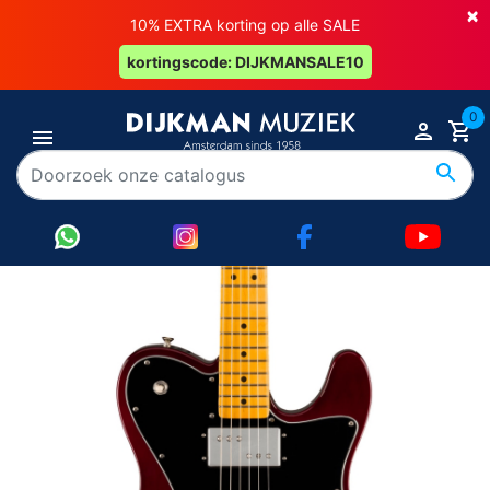
×
10% EXTRA korting op alle SALE
kortingscode: DIJKMANSALE10
0