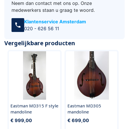
Neem dan contact met ons op. Onze
medewerkers staan u graag te woord.
Klantenservice Amsterdam
call
020 - 626 56 11
Vergelijkbare producten
Eastman MD315 F style
Eastman MD305
mandoline
mandoline
€ 999,00
€ 699,00