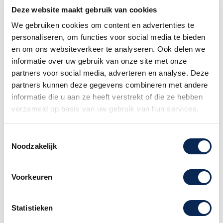
• Halsmateriaal: Esdoorn
Deze website maakt gebruik van cookies
• Toets: Palissander
We gebruiken cookies om content en advertenties te
• Toetsradius: 12"
personaliseren, om functies voor social media te bieden
• Zadel: 30 mm
en om ons websiteverkeer te analyseren. Ook delen we
• Fretdraad: 23 Jescar FW43080
informatie over uw gebruik van onze site met onze
• Schaallengte: 13 7/8"
partners voor social media, adverteren en analyse. Deze
• Bodystijl: A-stijl met ovale platte achterkant
partners kunnen deze gegevens combineren met andere
• Bodyafmetingen: 13 1/8" x
informatie die u aan ze heeft verstrekt of die ze hebben
• Bodybovenkant: Massief sparrenhout
verzameld op basis van uw gebruik van hun services.
• Bodyachterkant/zijkanten: Gelamineerd
mahonie
Toestemmingsselectie
• Halspen: Enkelwerkend
Noodzakelijk
• Binding: Bovenkant
• Bindingmateriaal: Ivoroid
• Logo: Esdoorn Kop
Voorkeuren
• Inleg: Parelstippen
• Rozet: Enkele zwarte ring
Statistieken
• Kleur zijstippen: Wit