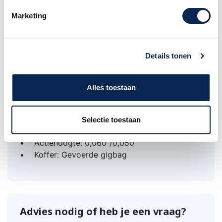
• Bodyafwerking: Truetone Satin
• Hals-/kopafwerking: Truetone Satin
Marketing
• Hardwarekleur: Nikkel
• Staartstuk: Eastman gegoten aluminium
staartstuk
Details tonen
• Brug: Verstelbare gecompenseerde
ebbenhouten brug
• Snaarafstand: 1 5/8"
Alles toestaan
• Moer Hoogte: 1-3/16"
• Tuners: Kwaliteitstuners met tandwielen /
open-gear
Selectie toestaan
• Snaren: D'Addario XT Phosphor Bronze 1140
• Actiehoogte: 0,060"/0,050"
• Koffer: Gevoerde gigbag
Advies nodig of heb je een vraag?