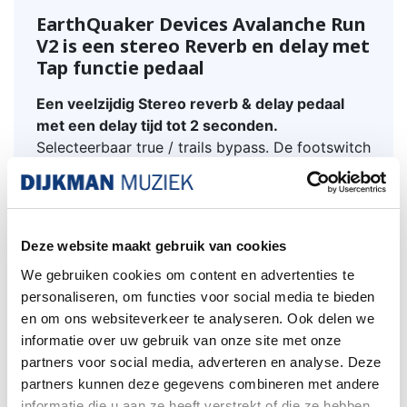
EarthQuaker Devices Avalanche Run
V2 is een stereo Reverb en delay met
Tap functie pedaal
Een veelzijdig Stereo reverb & delay pedaal
met een delay tijd tot 2 seconden.
Selecteerbaar true / trails bypass. De footswitch
functioneert als latching en momentary
schakelaar.
Biedt een veelzijdigheid van tape en analoge
delay sounds. Controls voor time, repeats, tone,
Deze website maakt gebruik van cookies
mix (delay) en mix (reverb).
We gebruiken cookies om content en advertenties te
Tuimelschakelaar voor het selecteren van de
personaliseren, om functies voor social media te bieden
delay / reverb mode (reverse / normal / swell).
en om ons websiteverkeer te analyseren. Ook delen we
6-weg EXP draaischakelaar voor het selecteren
informatie over uw gebruik van onze site met onze
van de expression parameters en een 6-weg
partners voor social media, adverteren en analyse. Deze
ratio draaischakelaar voor het selecteren van de
partners kunnen deze gegevens combineren met andere
tap tempo onderverdeling.
informatie die u aan ze heeft verstrekt of die ze hebben