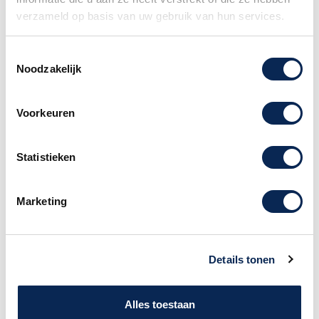
Geruisloze relais-gebaseerde soft-touch
verzameld op basis van uw gebruik van hun services.
schakeling. Metalen behuizing.
2 x 6,3 mm mono jacks (L / R) in- / uitgangen
Toestemmingsselectie
6,3 mm jack expression ingang
Noodzakelijk
Stroomvoorzieing via 9 V DC voeding (2,1
mm x 5,5 mm holle plug, polariteit (-) binnen)
Voorkeuren
Afmetingen (L x B x H): 140 x 120 x 57 mm
Stroomverbruik: 425 mA
Incl. voeding
Statistieken
Handgemaakt in de USA
Marketing
Merk
EarthQuaker
Details tonen
Alles toestaan