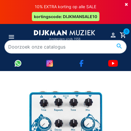
×
10% EXTRA korting op alle SALE
kortingscode: DIJKMANSALE10
0