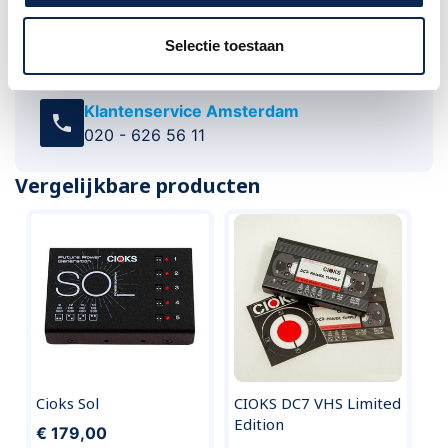
Advies nodig of heb je een vraag?
Selectie toestaan
Neem dan contact met ons op. Onze
medewerkers staan u graag te woord.
Klantenservice Amsterdam
call
020 - 626 56 11
Vergelijkbare producten
Cioks Sol
CIOKS DC7 VHS Limited
Edition
€ 179,00