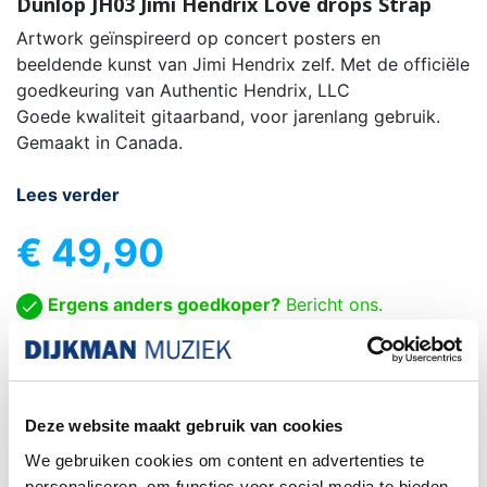
Dunlop JH03 Jimi Hen­drix Love drops Strap
Artwork geïnspireerd op concert posters en
beeldende kunst van Jimi Hendrix zelf.
Met de officiële
goedkeuring van Authentic Hendrix, LLC
Goede kwaliteit gitaarband, voor jarenlang gebruik.
Gemaakt in Canada.
Lees verder
€ 49,90
Ergens anders goedkoper?
Bericht ons.

IN WINKELWAGEN
-
+

Deze website maakt gebruik van cookies
Niet op voorraad - bel voor levertijd
We gebruiken cookies om content en advertenties te
personaliseren, om functies voor social media te bieden