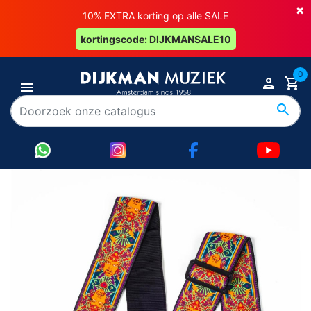
×
10% EXTRA korting op alle SALE
kortingscode: DIJKMANSALE10
0