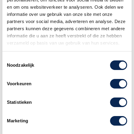
Gratis verzending
en om ons websiteverkeer te analyseren. Ook delen we
Vanaf €75
informatie over uw gebruik van onze site met onze
Exacte levertijd weten?
Bel naar de winkel! 020-6265611
partners voor social media, adverteren en analyse. Deze
partners kunnen deze gegevens combineren met andere
Het kiezen van een
DHL service punt is niet
informatie die u aan ze heeft verstrekt of die ze hebben
mogelijk wanneer uw bestelling een piano of
verzameld op basis van uw gebruik van hun services.
gitaar
bevat. Dit formaat pakket wordt door het
postpunt namelijk niet geaccepteerd.
Toestemmingsselectie
Noodzakelijk
Familiebedrijf sinds 1958
Voorkeuren
Dunlop JH03 Jimi Hen­drix Love drops
Statistieken
Strap
Artwork geïnspireerd op concert posters en
Marketing
beeldende kunst van Jimi Hendrix zelf.
Met de
officiële goedkeuring van Authentic Hendrix,