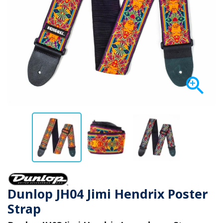

Dunlop JH04 Jimi Hen­drix Poster
Strap