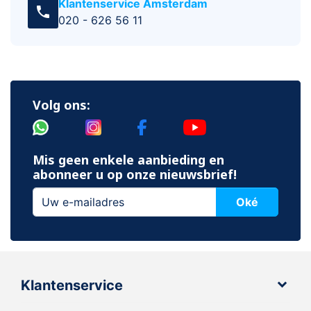
Klantenservice Amsterdam
call
020 - 626 56 11
Volg ons:
Mis geen enkele aanbieding en
abonneer u op onze nieuwsbrief!
Oké
Klantenservice