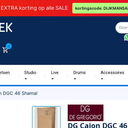
 EXTRA korting op alle SALE
kortingscode: DIJKMANSA
0
etsen
Studio
Live
Drums
Accessoires
n DGC 46 Shamal
DG Cajon DGC 46