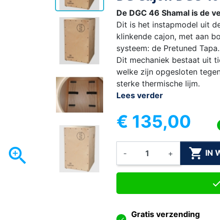
De DGC 46 Shamal is de ve
Dit is het instapmodel uit d
klinkende cajon, met aan b
systeem: de Pretuned Tapa.
Dit mechaniek bestaat uit 
welke zijn opgesloten tegen
sterke thermische lijm.
Lees verder
€ 135,00


IN
-
+
Gratis verzending