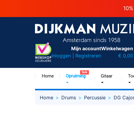
10%
Mijn account
Winkelwagen
Inloggen | Registreren
€ 0,00
Sale
Home
Opruiming
Gitaar
To
Home
Drums
Percussie
DG Cajo