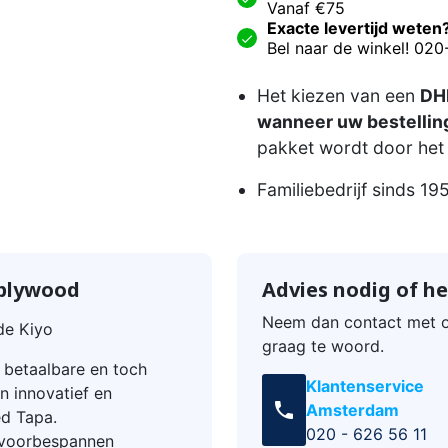
Vanaf €75
Exacte levertijd weten
Bel naar de winkel! 02
Het kiezen van een
DHL
wanneer uw bestelling
pakket wordt door het 
Familiebedrijf sinds 19
 plywood
Advies nodig of he
Neem dan contact met o
de Kiyo
graag te woord.
n betaalbare en toch
Klantenservice
n innovatief en
call
Amsterdam
ed Tapa.
020 - 626 56 11
l voorbespannen