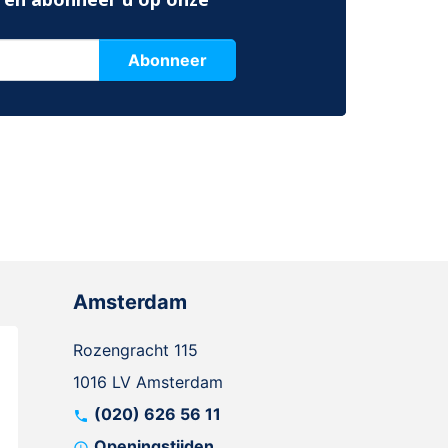
Abonneer
Amsterdam
Rozengracht 115
1016 LV Amsterdam
(020) 626 56 11
call
Openingstijden
schedule