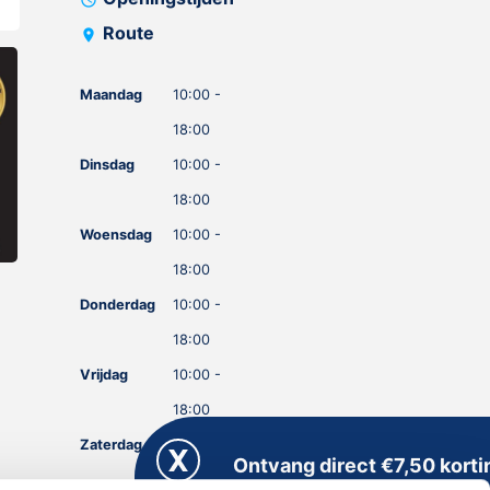
Route
location_on
Maandag
10:00 -
18:00
Dinsdag
10:00 -
18:00
Woensdag
10:00 -
18:00
Donderdag
10:00 -
18:00
Vrijdag
10:00 -
18:00
Zaterdag
10:00 -
Ontvang direct €7,50 korti
18:00