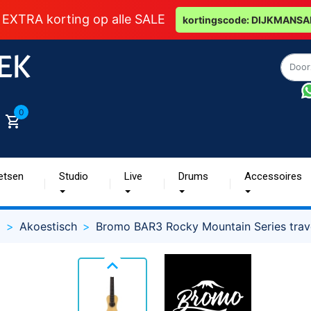
 EXTRA korting op alle SALE
kortingscode: DIJKMANSA
0
etsen
Studio
Live
Drums
Accessoires
g
Akoestisch
Bromo BAR3 Rocky Mountain Series trave
