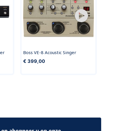
ler
Boss VE-8 Acoustic Singer
Boss AD-10
€ 399,00
€ 399,00
 en abonneer u op onze