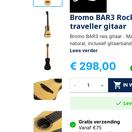
Bromo BAR3 Rock
traveller gitaar
Bromo BAR3 reis gitaar . M
natural, inclusief gitaarband
Lees verder
€ 298,00

IN
-
+

Leve
Gratis verzending
Vanaf €75