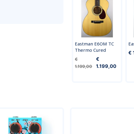
Eastman E6OM TC
Ea
Thermo Cured
€ 
€
€
1.199,00
1.199,00