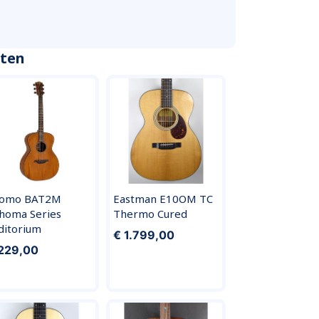
cten
omo BAT2M
Eastman E10OM TC
homa Series
Thermo Cured
ditorium
€ 1.799,00
229,00