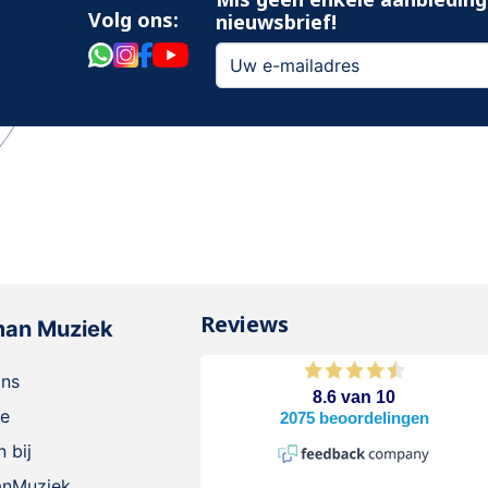
Volg ons:
nieuwsbrief!
Reviews
man Muziek
ons
ie
 bij
anMuziek