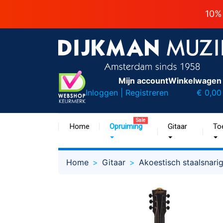
10%
Mijn account
Winkelwagen
Inloggen | Registreren
€ 0,00
Sale
Home
Opruiming
Gitaar
To
Home
Gitaar
Akoestisch staalsnari