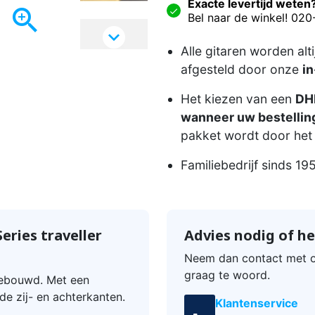
Exacte levertijd weten

Bel naar de winkel! 02

Alle gitaren worden alt
afgesteld door onze
in
Het kiezen van een
DHL
wanneer uw bestelling
pakket wordt door het 
Familiebedrijf sinds 19
ries traveller
Advies nodig of he
Neem dan contact met o
graag te woord.
 gebouwd. Met een
e zij- en achterkanten.
Klantenservice