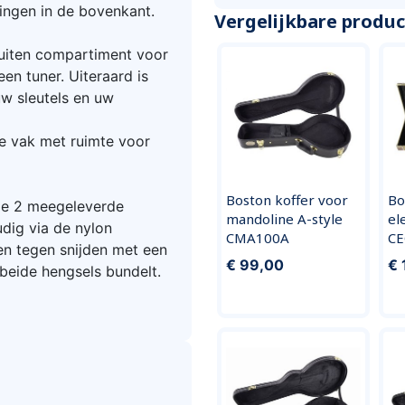
ingen in de bovenkant.
Vergelijkbare produ
sluiten compartiment voor
en tuner. Uiteraard is
w sleutels en uw
e vak met ruimte voor
Boston koffer voor
Bo
de 2 meegeleverde
mandoline A-style
el
dig via de nylon
CMA100A
CE
n tegen snijden met een
€ 99,00
€ 
 beide hengsels bundelt.