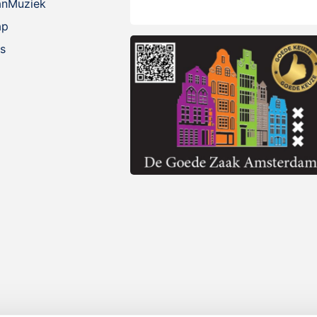
anMuziek
ap
s