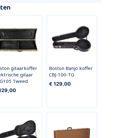
cten
ston gitaarkoffer
Boston Banjo koffer
ektrische gitaar
CBJ-100-TG
G105 Tweed
€ 129,00
129,00