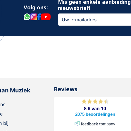
Mis geen enkele aanbieding
Volg ons:
nieuwsbrief!
Reviews
man Muziek
ons
ie
 bij