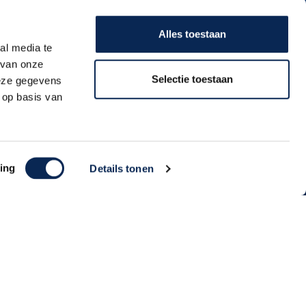
Meld je aan voor onze nieuwsbrief en kri
Zondag
GESLOTEN
direct een persoonlijke kortingscode
Alles toestaan
toegestuurd!
al media te
 van onze
Selectie toestaan
deze gegevens
 op basis van
Aanmelden
ing
Details tonen
Algemene Voorwaarden | Privacy