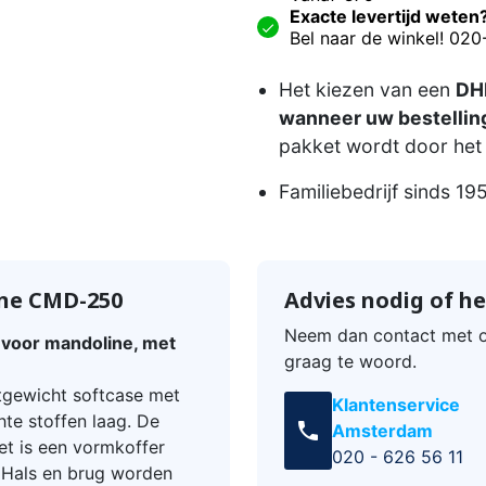
Exacte levertijd weten
Bel naar de winkel! 02
Het kiezen van een
DHL
wanneer uw bestelling
pakket wordt door het 
Familiebedrijf sinds 19
ine CMD-250
Advies nodig of he
Neem dan contact met o
g voor mandoline, met
graag te woord.
tgewicht softcase met
Klantenservice
hte stoffen laag. De
call
Amsterdam
t is een vormkoffer
020 - 626 56 11
 Hals en brug worden