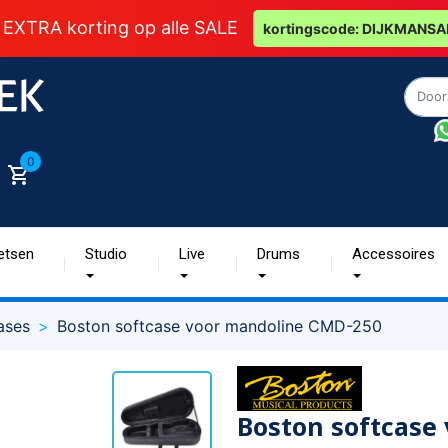
 EXTRA korting op alle SALE
kortingscode: DIJKMANSA
0
etsen
Studio
Live
Drums
Accessoires
cases
Boston softcase voor mandoline CMD-250
Boston softcase