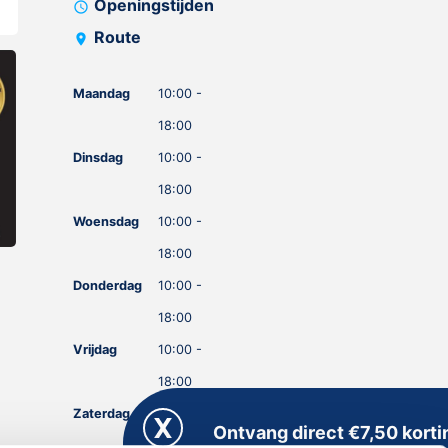
Openingstijden
schedule
Route
location_on
Maandag
10:00 -
18:00
Dinsdag
10:00 -
18:00
Woensdag
10:00 -
18:00
Donderdag
10:00 -
18:00
Vrijdag
10:00 -
18:00
Zaterdag
10:00 -
Ontvang direct €7,50 korti
18:00