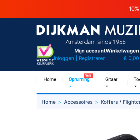
10%
Mijn account
Winkelwagen
Inloggen | Registreren
€ 0,00
Sale
Home
Opruiming
Gitaar
To
Home
Accessoires
Koffers / Flight