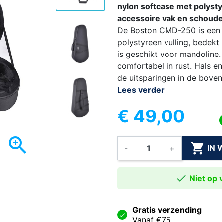
nylon softcase met polysty
accessoire vak en schoud
De Boston CMD-250 is een s
polystyreen vulling, bedek
is geschikt voor mandoline
comfortabel in rust. Hals 
de uitsparingen in de boven
Lees verder
€ 49,00


IN
-
+

Niet op v
Gratis verzending
Vanaf €75