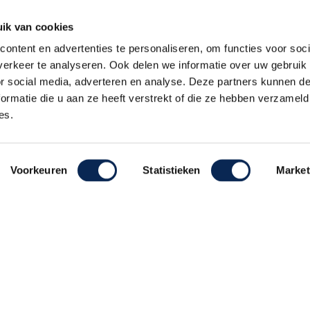
ik van cookies
ontent en advertenties te personaliseren, om functies voor soci
Alle prijzen zijn inclusief 21% BTW, tenzij anders vermeld.
erkeer te analyseren. Ook delen we informatie over uw gebruik
or social media, adverteren en analyse. Deze partners kunnen 
ormatie die u aan ze heeft verstrekt of die ze hebben verzameld
es.
Voorkeuren
Statistieken
Market
ehouden
Realisatie De Websmid