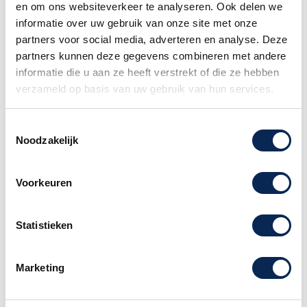
en om ons websiteverkeer te analyseren. Ook delen we
Het kiezen van een
DHL service punt is niet
informatie over uw gebruik van onze site met onze
mogelijk wanneer uw bestelling een piano of
partners voor social media, adverteren en analyse. Deze
gitaar
bevat. Dit formaat pakket wordt door het
partners kunnen deze gegevens combineren met andere
postpunt namelijk niet geaccepteerd.
informatie die u aan ze heeft verstrekt of die ze hebben
verzameld op basis van uw gebruik van hun services.
Familiebedrijf sinds 1958
Toestemmingsselectie
Noodzakelijk
Boston SC-230-5 speaker kabel 5
meter
Voorkeuren
speakerkabel, zwart, 5 meter, speakon +
speakon, 2 x 1,5mm
Statistieken
Speaker kabels uit de Boston Black Jack serie
zijn van een degelijke kwaliteit en gunstig
Marketing
geprijsd. De kabels zijn storingsvrij, soepel en
aan beide kanten bij de pluggen voorzien van
een krimpkous ter bescherming van de