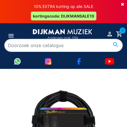
×
10% EXTRA korting op alle SALE
kortingscode: DIJKMANSALE10
0