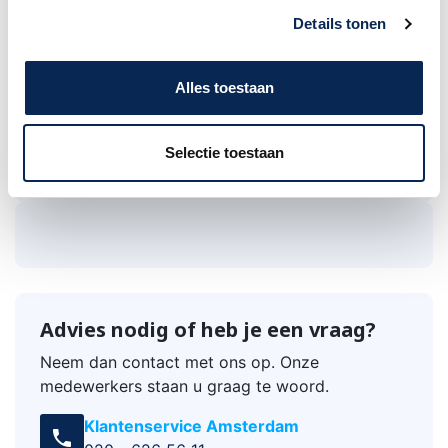
uiteinden.
Details tonen
Boston kabels hebben een degelijke
kwaliteit voor een aannemelijke
Alles toestaan
prijs!
Selectie toestaan
Advies nodig of heb je een vraag?
Neem dan contact met ons op. Onze
medewerkers staan u graag te woord.
Klantenservice Amsterdam
call