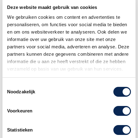
gitaar, A-model, metaal, zwart
Deze website maakt gebruik van cookies
Dit gitaarstatief voor elektrische gitaar is een
We gebruiken cookies om content en advertenties te
eenvoudig, betaalbaar statief van Boston wat
personaliseren, om functies voor social media te bieden
precies doet wat het moet doen. Gitaren
en om ons websiteverkeer te analyseren. Ook delen we
slingeren soms overal rond, tegen tafels,
informatie over uw gebruik van onze site met onze
stoelen, muren, versterkers. Vroeg of laat gaat
partners voor social media, adverteren en analyse. Deze
dit een keer mis en valt je kostbare gitaar
partners kunnen deze gegevens combineren met andere
omver en raakt hij beschadigt. Met een
informatie die u aan ze heeft verstrekt of die ze hebben
gitaarstatief voorkom je dit soort ongelukken
verzameld op basis van uw gebruik van hun services.
en hou je je gitaar netjes en in vorm.
Niet geschikt voor kwetsbare nitro-
Toestemmingsselectie
Noodzakelijk
celluloselak!
Voorkeuren
Advies nodig of heb je een vraag?
Statistieken
Neem dan contact met ons op. Onze