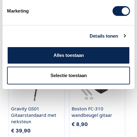
medewerkers staan u graag te woord.
Marketing
Klantenservice Amsterdam
call
020 - 626 56 11
Details tonen
Vergelijkbare producten
Alles toestaan
Selectie toestaan
Gravity GS01
Boston FC-310
Gitaarstandaard met
wandbeugel gitaar
neksteun
€ 8,90
€ 39,90