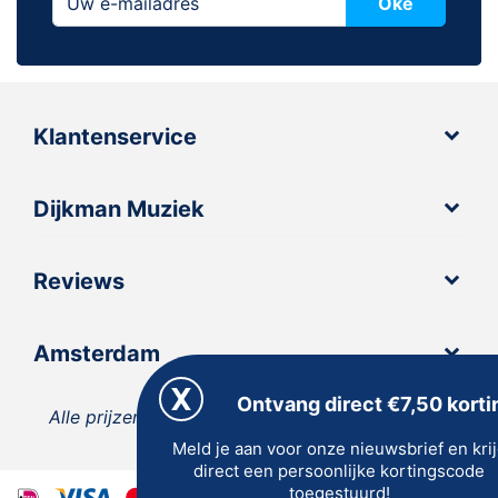
Oké
Klantenservice
Dijkman Muziek
Reviews
Amsterdam
Ontvang direct €7,50 korti
Alle prijzen zijn inclusief 21% BTW, tenzij anders
Meld je aan voor onze nieuwsbrief en kri
vermeld.
direct een persoonlijke kortingscode
toegestuurd!