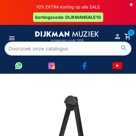
×
10% EXTRA korting op alle SALE
kortingscode: DIJKMANSALE10
0