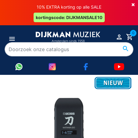
×
10% EXTRA korting op alle SALE
kortingscode: DIJKMANSALE10
0