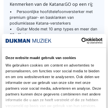
Kenmerken van de Katana:GO op een rij;
• Persoonlijke hoofdtelefoonversterker met
premium gitaar- en basklanken van
podiumklasse Katana-versterkers
• Guitar Mode met 10 amp types en meer dan
60 effecten
• Bass Mode met drie amp types en meer dan
60 effecten
• Stage Feel-functie biedt een meeslepende
hoofdtelefoonervaring met geavanceerde
Deze website maakt gebruik van cookies
ruimtelijke BOSS-technologie
We gebruiken cookies om content en advertenties te
• 30 gebruikersgeheugens in elke modus
personaliseren, om functies voor social media te bieden
nokvol kant-en-klare sounds
en om ons websiteverkeer te analyseren. Ook delen we
• Bekijk Memory Lanes en de ingebouwde
informatie over uw gebruik van onze site met onze
tuner via het OLED-scherm
partners voor social media, adverteren en analyse. Deze
• Bewerk draadloos sounds en speel mee met
partners kunnen deze gegevens combineren met andere
muziek van je mobiele apparaat via Bluetooth®
informatie die u aan ze heeft verstrekt of die ze hebben
• Begeleidende BOSS Tone Studio-app met
verzameld op basis van uw gebruik van hun services.