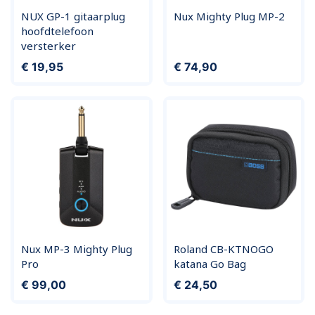
NUX GP-1 gitaarplug
Nux Mighty Plug MP-2
hoofdtelefoon
versterker
Prijs
Prijs
€ 19,95
€ 74,90
Nux MP-3 Mighty Plug
Roland CB-KTNOGO
Pro
katana Go Bag
Prijs
Prijs
€ 99,00
€ 24,50