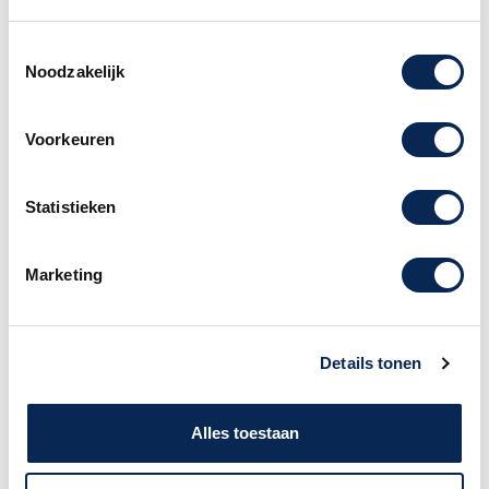
krachtige tools voor sound editing, memory-
organisatie en YouTube-oefeningen
Toestemmingsselectie
• Download en deel Livesets met BOSS Tone
Noodzakelijk
Exchange
• Ondersteunt het importeren van Tone
Setting-data van Katana gitaar- en
Voorkeuren
basversterkers
• Oplaadbare batterij voor maximaal vijf uur
Statistieken
non-stop werking
• Neem tracks op en speel ze af in
muziekproductiesoftware op een computer of
Marketing
mobiel apparaat* via USB-C®
• Draadloze externe voetbediening via het
optionele EV-1-WL draadloze MIDI
Details tonen
expressiepedaal en de FS-1-WL draadloze
voetschakelaar
Alles toestaan