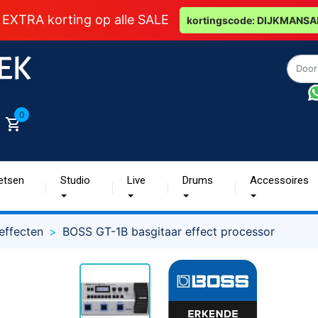
 EXTRA korting op alle SALE
kortingscode: DIJKMANSA
0
etsen
Studio
Live
Drums
Accessoires
effecten
BOSS GT-1B basgitaar effect processor