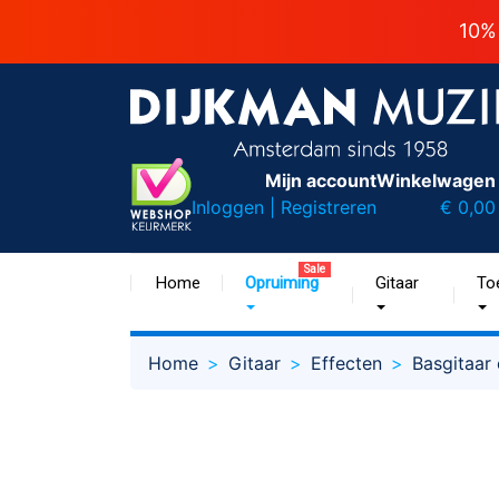
10%
Mijn account
Winkelwagen
Inloggen | Registreren
€ 0,00
Sale
Home
Opruiming
Gitaar
To
Home
Gitaar
Effecten
Basgitaar 