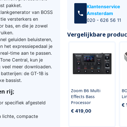
ust pakket.
Klantenservice
lankgenerator van BOSS
call
Amsterdam
tie versterkers en
020 - 626 56 11
r bas, en die je zowel
ruiken.
Vergelijkbare produ
nel geluiden beluisteren,
n het expressiepedaal je
 real-time aan te passen.
one Central, kun je
g veel meer downloaden.
atterijen: de GT-1B is
lke bassist.
 rij;
Zoom B6 Multi
BO
Effects Bass
Li
Processor
 specifiek afgesteld
€ 
€ 419,00
n lichte, compacte