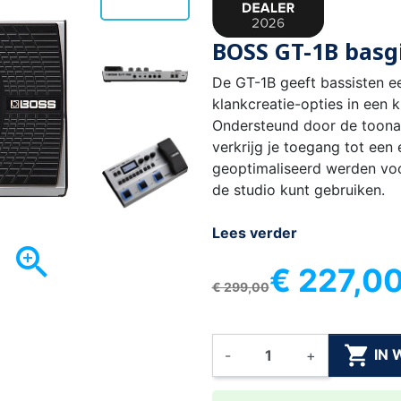
BOSS GT-1B basgi
De GT-1B geeft bassisten e
klankcreatie-opties in een k
Ondersteund door de toon
verkrijg je toegang tot een 
geoptimaliseerd werden voor
de studio kunt gebruiken.
Lees verder

€ 227,0
€ 299,00

IN
-
+