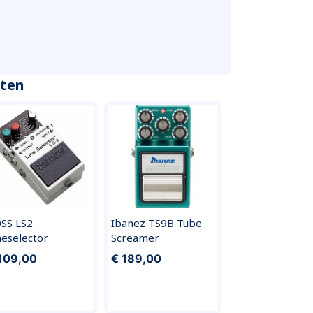
cten
SS LS2
Ibanez TS9B Tube
neselector
Screamer
109,00
€ 189,00