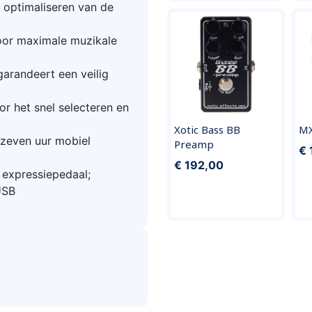
 optimaliseren van de
or maximale muzikale
arandeert een veilig
or het snel selecteren en
Xotic Bass BB
MX
 zeven uur mobiel
Preamp
€ 
€ 192,00
expressiepedaal;
USB