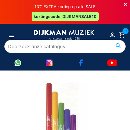
×
10% EXTRA korting op alle SALE
kortingscode: DIJKMANSALE10
0