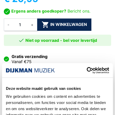
Ergens anders goedkoper?
Bericht ons.

IN WINKELWAGEN
-
+

Niet op voorraad - bel voor levertijd
Gratis verzending
Vanaf €75
Exacte levertijd weten?
Bel naar de winkel! 020-6265611
Het kiezen van een
DHL service punt is niet
Deze website maakt gebruik van cookies
mogelijk wanneer uw bestelling een piano of
We gebruiken cookies om content en advertenties te
gitaar
bevat. Dit formaat pakket wordt door het
personaliseren, om functies voor social media te bieden
postpunt namelijk niet geaccepteerd.
en om ons websiteverkeer te analyseren. Ook delen we
Familiebedrijf sinds 1958
informatie over uw gebruik van onze site met onze