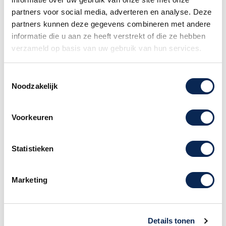
partners voor social media, adverteren en analyse. Deze
partners kunnen deze gegevens combineren met andere
informatie die u aan ze heeft verstrekt of die ze hebben
Boomwhacker BW5set
verzameld op basis van uw gebruik van hun services.
BWCG
Toestemmingsselectie
Noodzakelijk
Boomwhacker 1 set van 5 gestemde hoge
kwaliteit kunstof, Chromatisch
Voorkeuren
Statistieken
Marketing
Advies nodig of heb je een vraag?
Neem dan contact met ons op. Onze
Details tonen
medewerkers staan u graag te woord.