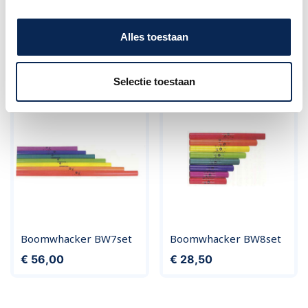
Klantenservice Amsterdam
call
Alles toestaan
020 - 626 56 11
Verwante producten
Selectie toestaan
Boomwhacker BW7set
Boomwhacker BW8set
Prijs
Prijs
€ 56,00
€ 28,50