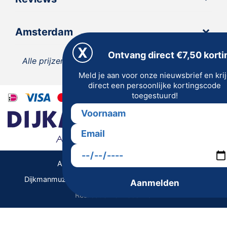
Amsterdam
Ontvang direct €7,50 korti
Alle prijzen zijn inclusief 21% BTW, tenzij anders
Meld je aan voor onze nieuwsbrief en kri
vermeld.
direct een persoonlijke kortingscode
toegestuurd!
Algemene Voorwaarden | Privacy
Dijkmanmuziek 2026 © | Alle rechten voorbehouden
Aanmelden
Realisatie De Websmid