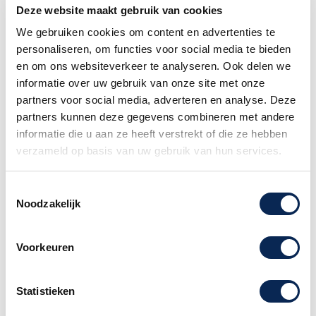

1 - 5 werkdagen
Deze website maakt gebruik van cookies
We gebruiken cookies om content en advertenties te
personaliseren, om functies voor social media te bieden
Gratis verzending
en om ons websiteverkeer te analyseren. Ook delen we
Vanaf €75
Exacte levertijd weten?
informatie over uw gebruik van onze site met onze
Bel naar de winkel! 020-6265611
partners voor social media, adverteren en analyse. Deze
partners kunnen deze gegevens combineren met andere
Het kiezen van een
DHL service punt is niet
informatie die u aan ze heeft verstrekt of die ze hebben
mogelijk wanneer uw bestelling een piano of
verzameld op basis van uw gebruik van hun services.
gitaar
bevat. Dit formaat pakket wordt door het
postpunt namelijk niet geaccepteerd.
Toestemmingsselectie
Noodzakelijk
Familiebedrijf sinds 1958
Voorkeuren
Deze Aura BA5 Altblokfluit
wordt geleverd in
Statistieken
een stevige katoenen hoes (wijnrood) met rits,