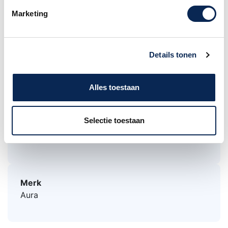
grepentabel, houten wisser met zeemleren
Marketing
doekje en tappenvet.
Deze instrumenten hebben een gebogen
windkanaal en cederhouten blok voor een
Details tonen
optimale toonvorming.
Daar met de blokplaatsing rekening gehouden is
Alles toestaan
met het omhoog komen van het blok, is de
klank pas na enige weken optimaal.
Selectie toestaan
I.V.M. Hygiëne kunnen blokfluiten niet worden
geruild en/of geretouneerd!
Merk
Aura