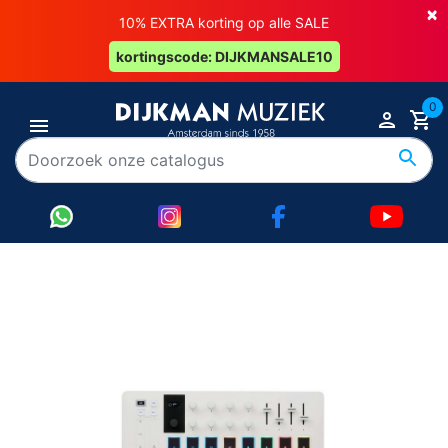
×
10% EXTRA korting op alle SALE
kortingscode: DIJKMANSALE10
0