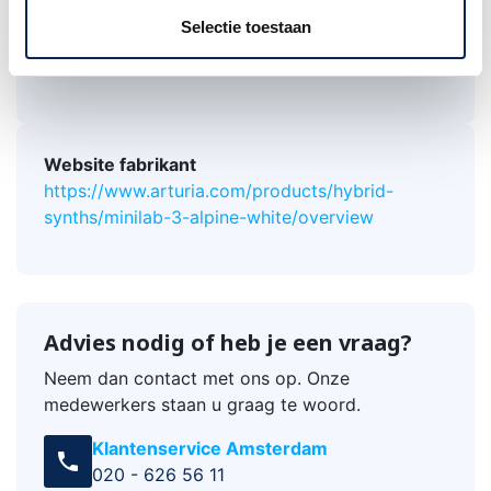
externe instrumenten
Selectie toestaan
Naadloze integratie met alle Arturia
software-instrumenten
Website fabrikant
https://www.arturia.com/products/hybrid-
synths/minilab-3-alpine-white/overview
Advies nodig of heb je een vraag?
Neem dan contact met ons op. Onze
medewerkers staan u graag te woord.
Klantenservice Amsterdam
call
020 - 626 56 11