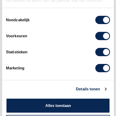
verzameld op basis van uw gebruik van hun services.
8 roterende encoders
4 schuifregelaars
Minidisplay en klikbare bladerknop, met
Toestemmingsselectie
realtime feedback
Noodzakelijk
Ingebouwde arpeggiator
Hold- en Chord-modi
Voorkeuren
Op maat geschreven DAW-scripts voor
intuïtieve integratie met belangrijke DAW's
8 DAW- en gebruikersvoorinstellingen
Statistieken
DAW-transportbesturing
Octaaf omhoog en omlaag knoppen voor
Marketing
volledige reeks, halve toon transpositie
2 capacitieve aanraaksensoren voor
pitchbend en modulatiewiel
Besturingsingang voor pedaal: sustain,
Details tonen
expressie of voetschakelaar
USB-aangedreven / USB-C MIDI-aansluiting
Alles toestaan
op computers
MIDI 5-pins DIN-uitgang voor aansluiting op