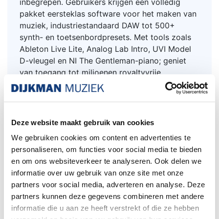
inbegrepen. Gebruikers krijgen een volledig
pakket eersteklas software voor het maken van
muziek, industriestandaard DAW tot 500+
synth- en toetsenbordpresets. Met tools zoals
Ableton Live Lite, Analog Lab Intro, UVI Model
D-vleugel en NI The Gentleman-piano; geniet
van toegang tot miljoenen royaltyvrije
levenslange loops & samples met een
Loopcloud-abonnement van 2 maanden + 1
welkomstpakket + 1 pakket naar keuze; leer
keyboard spelen, vingerdrummen, DAW-
Deze website maakt gebruik van cookies
productie en zelfs muziektheorie met een
We gebruiken cookies om content en advertenties te
Melodics proefabonnement en bonuslessen.
personaliseren, om functies voor social media te bieden
en om ons websiteverkeer te analyseren. Ook delen we
aanslaggevoelig slank toetsenbord van 25
informatie over uw gebruik van onze site met onze
noten
partners voor social media, adverteren en analyse. Deze
Handige, tactiele bedieningselementen
partners kunnen deze gegevens combineren met andere
2 banken van 8 hoogwaardige snelheids- en
informatie die u aan ze heeft verstrekt of die ze hebben
drukgevoelige RGB-pads